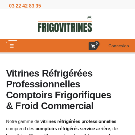
Aller
03 22 42 83 35
au
contenu
Connexion
Vitrines Réfrigérées
Professionnelles
Comptoirs Frigorifiques
& Froid Commercial
Notre gamme de
vitrines réfrigérées professionnelles
comprend des
comptoirs réfrigérés service arrière
, des