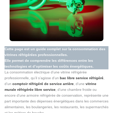
Cette page est un guide complet sur la consommation des
vitrines réfrigérées professionnelles.
Elle permet de comprendre les différences entre les
technologies et d’optimiser les coûts énergétiques.
La consommation électrique d’une vitrine réfrigérée
professionnelle, qu’il s’agisse d’un
bac libre service réfrigéré
,
d’un
comptoir réfrigéré de service arrière
, d’une
vitrine
murale réfrigérée libre service
, d’une chambre froide ou
encore d’une armoire réfrigérée de conservation, représente une
part importante des dépenses énergétiques dans les commerces
alimentaires, les boulangeries, les restaurants, les supermarchés
et les métiers de bouche.