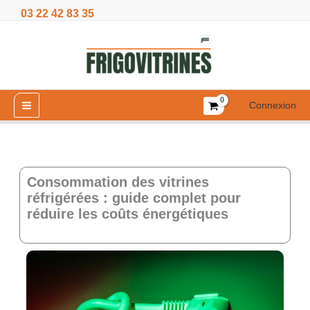
Aller
03 22 42 83 35
au
contenu
Connexion
Consommation des vitrines
réfrigérées : guide complet pour
réduire les coûts énergétiques