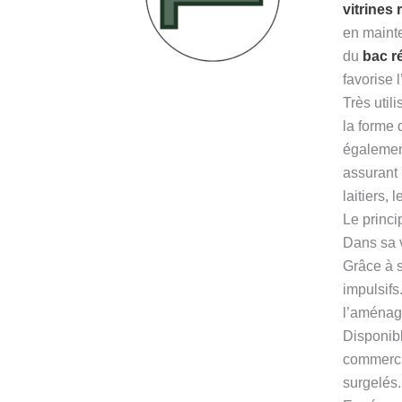
vitrines
en mainte
du
bac ré
favorise 
Très util
la forme
égaleme
assurant 
laitiers,
Le princi
Dans sa 
Grâce à s
impulsif
l’aménag
Disponibl
commercia
surgelés.