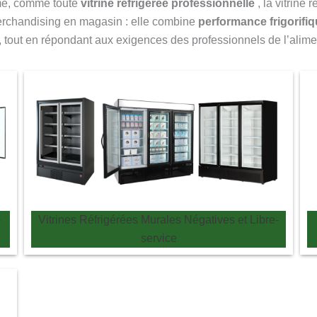
é, comme toute
vitrine réfrigérée professionnelle
, la vitrine 
erchandising en magasin : elle combine
performance frigorifiqu
, tout en répondant aux exigences des professionnels de l’alime
-
Vitrines Réfrigérées Murales Négatives et Libre-
service