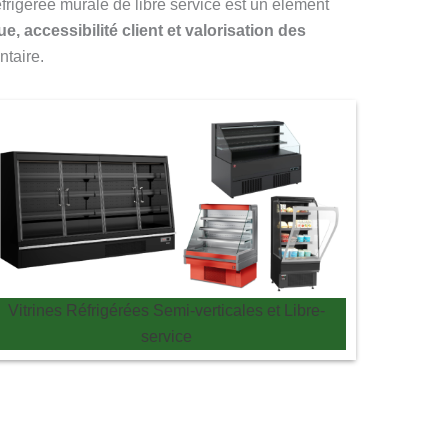
réfrigérée murale de libre service est un élément
e, accessibilité client et valorisation des
ntaire.
Vitrines Réfrigérées Semi-verticales et Libre-
service