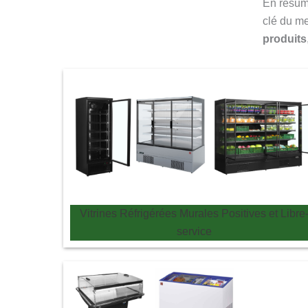
En résum
clé du m
produits
Vitrines Réfrigérées Murales Positives et Libre
service