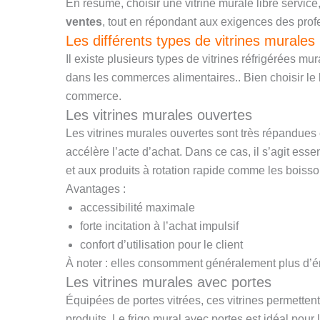
En résumé, choisir une vitrine murale libre service
ventes
, tout en répondant aux exigences des profe
Les différents types de vitrines murales 
Il existe plusieurs types de vitrines réfrigérées mu
dans les commerces alimentaires.. Bien choisir le b
commerce.
Les vitrines murales ouvertes
Les vitrines murales ouvertes sont très répandues en
accélère l’acte d’achat. Dans ce cas, il s’agit ess
et aux produits à rotation rapide comme les boisson
Avantages :
accessibilité maximale
forte incitation à l’achat impulsif
confort d’utilisation pour le client
À noter : elles consomment généralement plus d’é
Les vitrines murales avec portes
Équipées de portes vitrées, ces vitrines permetten
produits. Le frigo mural avec portes est idéal pou