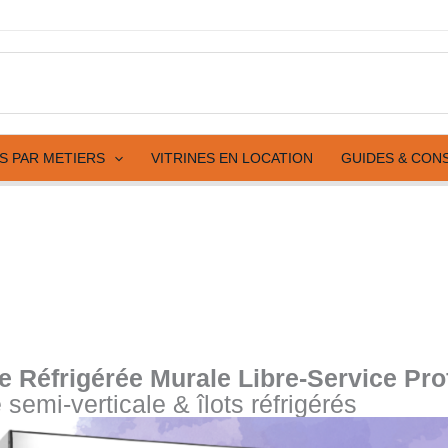
ES PAR METIERS
VITRINES EN LOCATION
GUIDES & CON
ne Réfrigérée Murale Libre-Service Pro
e semi-verticale & îlots réfrigérés