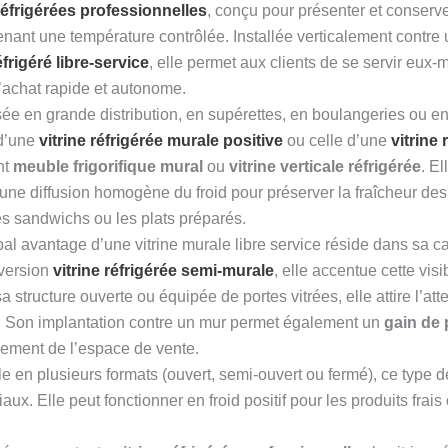
 réfrigérées professionnelles
, conçu pour présenter et conserve
nant une température contrôlée. Installée verticalement contre u
frigéré libre-service
, elle permet aux clients de se servir eux
l’achat rapide et autonome.
isée en grande distribution, en supérettes, en boulangeries ou 
 d’une
vitrine réfrigérée murale positive
ou celle d’une
vitrine
nt
meuble frigorifique mural
ou
vitrine verticale réfrigérée
. E
une diffusion homogène du froid pour préserver la fraîcheur des
 les sandwichs ou les plats préparés.
pal avantage d’une vitrine murale libre service réside dans sa c
version
vitrine réfrigérée semi-murale
, elle accentue cette visi
a structure ouverte ou équipée de portes vitrées, elle attire l’at
s. Son implantation contre un mur permet également un
gain de p
ement de l’espace de vente.
e en plusieurs formats (ouvert, semi-ouvert ou fermé), ce type de
ux. Elle peut fonctionner en froid positif pour les produits frais 