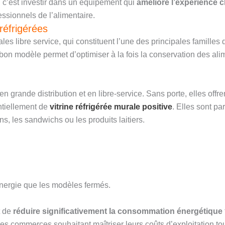
, c’est investir dans un équipement qui
améliore l’expérience c
ssionnels de l’alimentaire.
réfrigérées
rales libre service, qui constituent l’une des principales familles
on modèle permet d’optimiser à la fois la conservation des alimen
 grande distribution et en libre-service. Sans porte, elles offrent
entiellement de
vitrine réfrigérée murale positive
. Elles sont p
s, les sandwichs ou les produits laitiers.
nergie que les modèles fermés.
t de
réduire significativement la consommation énergétique
r les commerces souhaitant maîtriser leurs coûts d’exploitation 