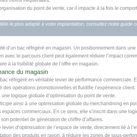
nes moins fréquentées.
ganisation du point de vente, car il impacte à la fois le comport
dèle le plus adapté à votre implantation, consultez notre guide c
r
cité d’un bac réfrigéré en magasin. Un positionnement dans une z
lien avec le parcours client peut également réduire l’impact com
re à la lisibilité globale de l’offre en magasin.
rmance du magasin
e bac réfrigéré en véritable levier de performance commerciale.
cité des opérations promotionnelles et fluidifie l’expérience clien
s une logique globale d’optimisation du point de vente.
ticipe ainsi à une optimisation globale du merchandising en poin
s espaces commerciaux. En ce sens, elle s’inscrit dans une log
 son potentiel de génération de chiffre d’affaires.
e levier d’optimisation de l’espace de vente, directement lié à l
rotation des produits en rayon, à réduire les zones de sous-perfo