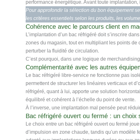
performance énergétique. Avant toute implantation, i
Pour approfondir la sélection du bon équipement s
les critères essentiels selon les produits, les volume
Cohérence avec le parcours client en ma
L’implantation d’un bac réfrigéré doit s’inscrire dan
zones du magasin, tout en multipliant les points de
perturber la fluidité de circulation.
C’est pourquoi, dans une logique de merchandising g
Complémentarité avec les autres équipem
Le bac réfrigéré libre-service ne fonctionne pas iso
permettent de structurer les linéaires verticaux et d’
réfrigéré, quant à lui, apporte une solution horizon
équilibré et cohérent à l’échelle du point de vente.
À l’inverse, une implantation mal pensée peut réduir
Bac réfrigéré ouvert ou fermé : un choix s
Le choix entre un bac réfrigéré ouvert ou fermé joue 
d’impulsion en zone chaude, tandis qu’un modèle fer