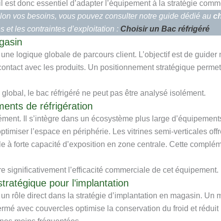
l est donc essentiel d’adapter l’équipement à la stratégie comm
elon vos besoins, vous pouvez consulter notre guide dédié au
ch
s et les contraintes d’exploitation :
Choisir un Bac réfrigéré
gasin
s une logique globale de parcours client. L’objectif est de guide
 contact avec les produits. Un positionnement stratégique permet
lobal, le bac réfrigéré ne peut pas être analysé isolément.
ents de réfrigération
lément. Il s’intègre dans un écosystème plus large d’équipements
optimiser l’espace en périphérie. Les vitrines semi-verticales off
tale à forte capacité d’exposition en zone centrale. Cette compl
e significativement l’efficacité commerciale de cet équipement.
tratégique pour l’implantation
un rôle direct dans la stratégie d’implantation en magasin. Un m
mé avec couvercles optimise la conservation du froid et réduit