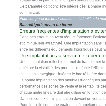
adapté aux implantations longues durées ou aux zo
Ce paramètre doit donc être intégré dès la phase d’or
commercial.
Pour comparer les deux solutions et identifier le mo
Bac réfrigéré ouvert ou fermé
Erreurs fréquentes d’implantation à évite
Certaines erreurs peuvent réduire fortement l’effica
et diminue leur attractivité. Une implantation sans 
entre les différents équipements frigorifiques peut nui
Une implantation au service de la perfo
Une implantation réfléchie permet de transformer l
améliore la visibilité des produits, renforce l’effica
mais bien stratégique : intégrer le bac réfrigéré dan
La bonne implantation des meubles frigorifiques par
performance des zones de vente et la rentabilité de
chaque mètre linéaire doit être utilisé en fonction de
Dans ce contexte, l’implantation devient un véritabl
Pour finir, elle contribue également à améliorer la 