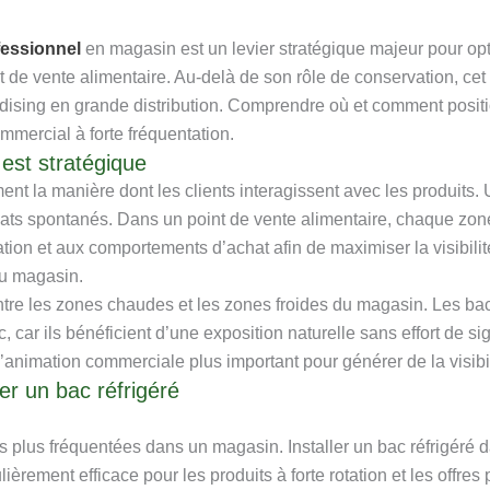
ofessionnel
en magasin est un levier stratégique majeur pour optimi
int de vente alimentaire. Au-delà de son rôle de conservation, c
ising en grande distribution. Comprendre où et comment positio
mercial à forte fréquentation.
 est stratégique
nt la manière dont les clients interagissent avec les produits. U
achats spontanés. Dans un point de vente alimentaire, chaque zone
ation et aux comportements d’achat afin de maximiser la visibilit
du magasin.
 entre les zones chaudes et les zones froides du magasin. Les ba
ic, car ils bénéficient d’une exposition naturelle sans effort de 
d’animation commerciale plus important pour générer de la visibil
er un bac réfrigéré
es plus fréquentées dans un magasin. Installer un bac réfrigér
lièrement efficace pour les produits à forte rotation et les offres 