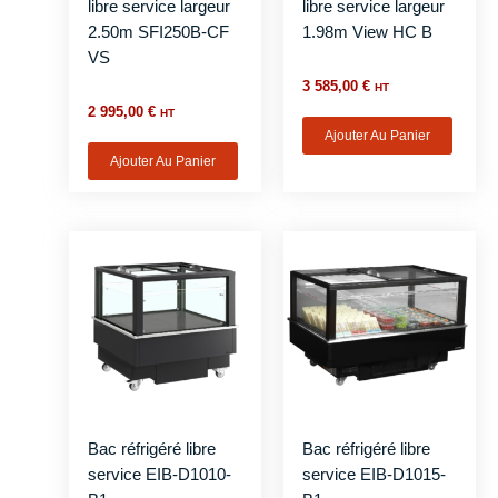
libre service largeur
libre service largeur
2.50m SFI250B-CF
1.98m View HC B
VS
3 585,00
€
HT
2 995,00
€
HT
Ajouter Au Panier
Ajouter Au Panier
Bac réfrigéré libre
Bac réfrigéré libre
service EIB-D1010-
service EIB-D1015-