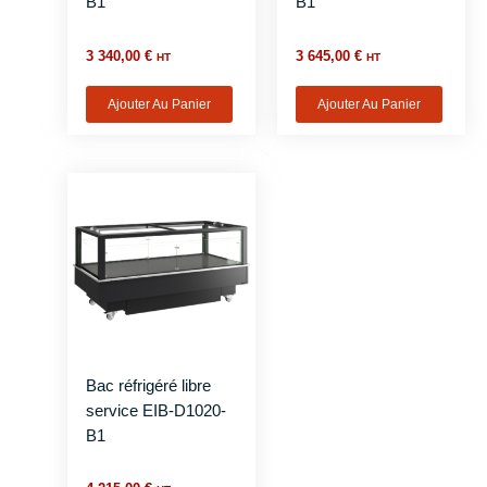
B1
B1
3 340,00
€
3 645,00
€
HT
HT
Ajouter Au Panier
Ajouter Au Panier
Bac réfrigéré libre
service EIB-D1020-
B1