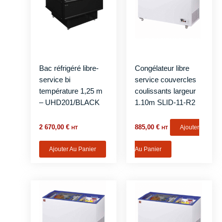
Bac réfrigéré libre-
Congélateur libre
service bi
service couvercles
température 1,25 m
coulissants largeur
– UHD201/BLACK
1.10m SLID-11-R2
2 670,00
€
885,00
€
Ajouter
HT
HT
Ajouter Au Panier
Au Panier