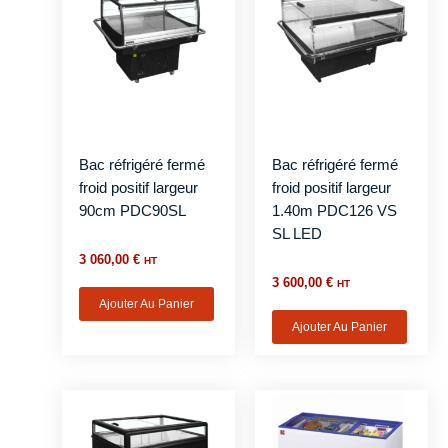
Bac réfrigéré fermé
Bac réfrigéré fermé
froid positif largeur
froid positif largeur
90cm PDC90SL
1.40m PDC126 VS
SL LED
3 060,00
€
HT
3 600,00
€
HT
Ajouter Au Panier
Ajouter Au Panier