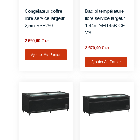
Congélateur coffre
Bac bi température
libre service largeur
libre service largeur
2,5m SSF250
1.44m SFI145B-CF
VS
2 690,00
€
HT
2 570,00
€
HT
Ajouter Au Panier
Ajouter Au Panier