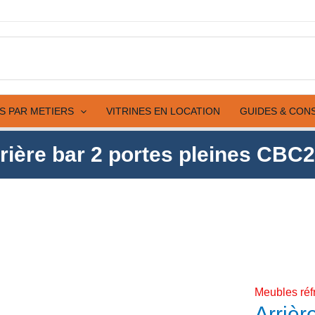
2
portes
pleine
CBC2
ES PAR METIERS
VITRINES EN LOCATION
GUIDES & CON
rière bar 2 portes pleines CBC
Meubles réf
Arrièr