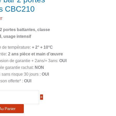
es CBC210
HT
 2 portes battantes, classe
4, usage intensif
e de température:
+ 2° + 10°C
ntie:
2
ans pièce et main d’œuvre
sion de garantie + 2ans/+ 3ans:
OUI
ble garantie rachat:
NON
 sans risque 30 jours :
OUI
ison offerte* :
OUI
+
Au Panier