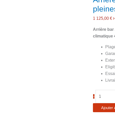
plein
1 125,00
€
Arrière bar
climatique 
Plag
Gara
Exten
Eligi
Essai
Livra
quantité
-
de
Arrière
Ajouter 
bar