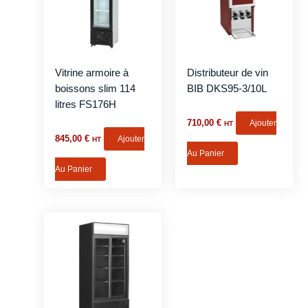
Vitrine armoire à
Distributeur de vin
boissons slim 114
BIB DKS95-3/10L
litres FS176H
710,00
€
Ajouter
HT
845,00
€
Ajouter
HT
Au Panier
Au Panier