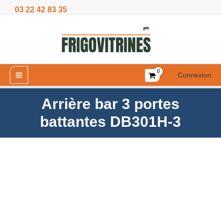
Aller
03 22 42 83 35
portes
au
battantes
contenu
DB301H-
3
Connexion
Arrière bar 3 portes
battantes DB301H-3