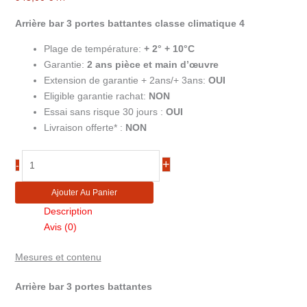
Arrière bar 3 portes battantes classe climatique 4
Plage de température:
+ 2° + 10°C
Garantie:
2
ans pièce et main d’œuvre
Extension de garantie + 2ans/+ 3ans:
OUI
Eligible garantie rachat:
NON
Essai sans risque 30 jours :
OUI
Livraison offerte* :
NON
quantité
+
-
de
Arrière
Ajouter Au Panier
bar
Description
3
Avis (0)
portes
battantes
Mesures et contenu
DB301H-
3
Arrière bar 3 portes battantes