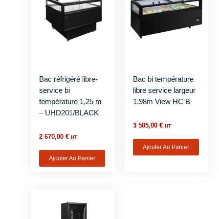
Bac réfrigéré libre-
Bac bi température
service bi
libre service largeur
température 1,25 m
1.98m View HC B
– UHD201/BLACK
3 585,00
€
HT
2 670,00
€
HT
Ajouter Au Panier
Ajouter Au Panier