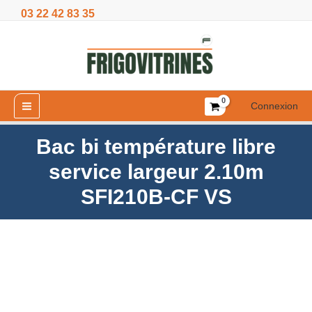
Aller
03 22 42 83 35
libre
au
service
contenu
largeur
2.10m
SFI210B-
CF
Connexion
VS
Bac bi température libre
service largeur 2.10m
SFI210B-CF VS