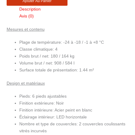
Ajouter Au Panier
bi
Description
température
Avis (0)
libre
service
Mesures et contenu
largeur
2.10m
Plage de température:
-24 à -18 / -1 à +8 °C
SFI210B-
Classe climatique:
4
CF
Poids brut / net:
180 / 164 kg
VS
Volume brut / net:
908 / 584 l
Surface totale de présentation:
1.44 m²
Design et matériaux
Pieds:
6 pieds ajustables
Finition extérieure:
Noir
Finition intérieure:
Acier peint en blanc
Éclairage intérieur:
LED horizontale
Nombre et type de couvercles:
2 couvercles coulissants
vitrés incurvés