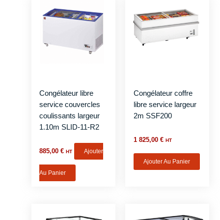
Congélateur libre
Congélateur coffre
service couvercles
libre service largeur
coulissants largeur
2m SSF200
1.10m SLID-11-R2
1 825,00
€
HT
885,00
€
Ajouter
HT
Ajouter Au Panier
Au Panier