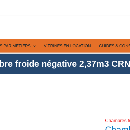
négati
2,37m
CRNF
ES PAR METIERS
VITRINES EN LOCATION
GUIDES & CON
re froide négative 2,37m3 CR
Chambres f
Chamb