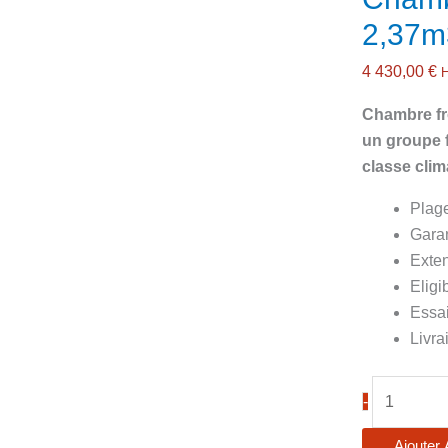
2,37
4 430,00
€
Chambre fro
un groupe fr
classe clim
Plag
Gara
Exten
Eligi
Essai
Livra
quantité
-
de
Chambre
Ajouter 