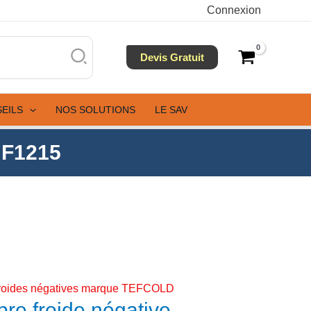
ve
Connexion
3
1215
Devis Gratuit
SEILS
NOS SOLUTIONS
LE SAV
NF1215
roides négatives marque TEFCOLD
re froide négative