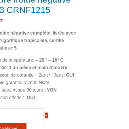
m3 CRNF1215
HT
ide négative complète, livrée avec
igorifique tropicalisé, certifié
atique 5
e de température:
– 20 ° – 10° C
ntie:
1 an pièce et main d’œuvre
sion de garantie + 2ans/+ 3ans:
OUI
ble garantie rachat:
NON
 sans risque 30 jours :
NON
ison offerte *:
OUI
+
Au Panier