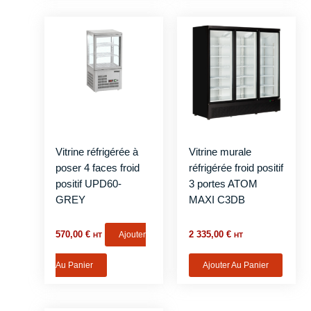
Vitrine réfrigérée à
Vitrine murale
poser 4 faces froid
réfrigérée froid positif
positif UPD60-
3 portes ATOM
GREY
MAXI C3DB
570,00
€
Ajouter
2 335,00
€
HT
HT
Au Panier
Ajouter Au Panier