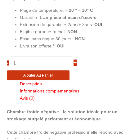
Plage de température:
– 20 ° – 10° C
Garantie:
1 an pièce et main d’œuvre
Extension de garantie + 2ans/+ 3ans:
OUI
Eligible garantie rachat:
NON
Essai sans risque 30 jours :
NON
Livraison offerte *:
OUI
quantité
+
-
de
Chambre
Ajouter Au Panier
froide
Description
négative
Informations complémentaires
3,5m3
Avis (0)
CRNF1221
Chambre froide négative : la solution idéale pour un
stockage surgelé performant et économique
Cette chambre froide négative professionnelle répond avec