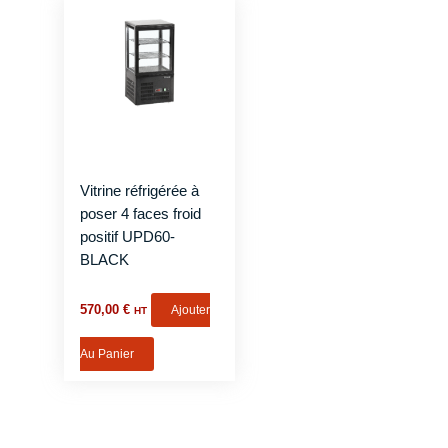
Vitrine réfrigérée à
poser 4 faces froid
positif UPD60-
BLACK
570,00
€
Ajouter
HT
Au Panier