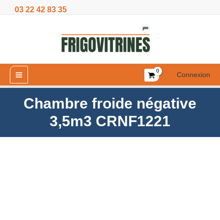
Aller
03 22 42 83 35
3,5m3
au
CRNF1221
contenu
Connexion
Chambre froide négative
3,5m3 CRNF1221