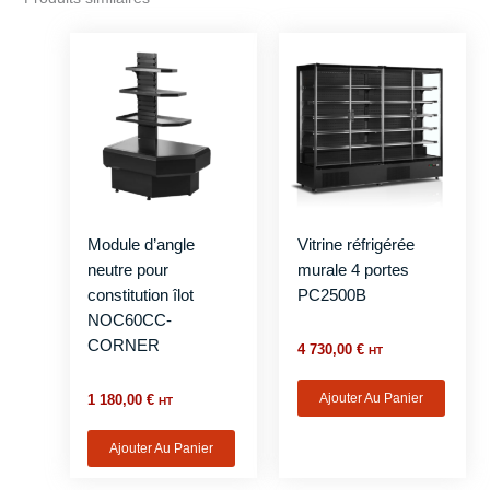
Module d’angle
Vitrine réfrigérée
neutre pour
murale 4 portes
constitution îlot
PC2500B
NOC60CC-
CORNER
4 730,00
€
HT
Ajouter Au Panier
1 180,00
€
HT
Ajouter Au Panier