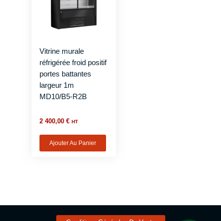
Vitrine murale
réfrigérée froid positif
portes battantes
largeur 1m
MD10/B5-R2B
2 400,00
€
HT
Ajouter Au Panier