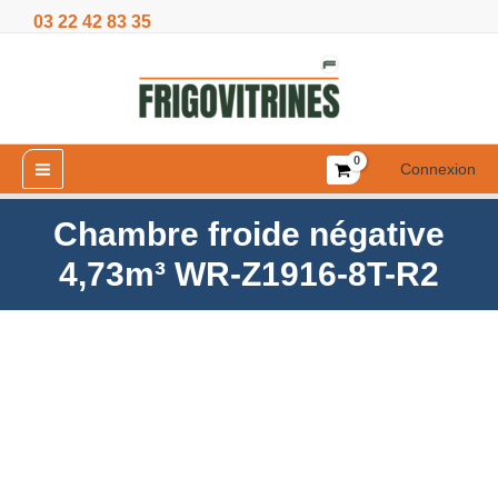
Aller
03 22 42 83 35
4,73m³
au
WR-
contenu
Z1916-
8T-
R2
Connexion
Chambre froide négative
4,73m³ WR-Z1916-8T-R2