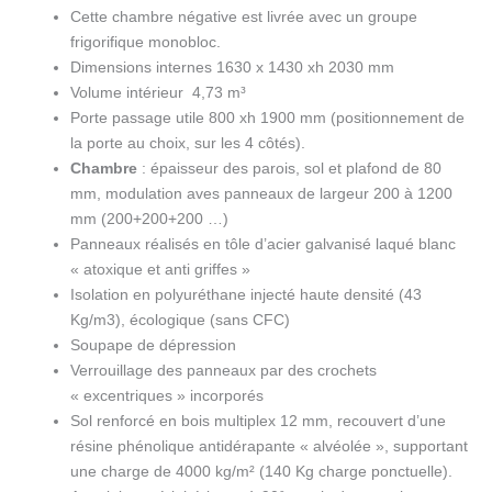
Cette chambre négative est livrée avec un groupe
R2
frigorifique monobloc.
Dimensions internes 1630 x 1430 xh 2030 mm
Volume intérieur 4,73 m³
Porte passage utile 800 xh 1900 mm (positionnement de
la porte au choix, sur les 4 côtés).
Chambre
: épaisseur des parois, sol et plafond de 80
mm, modulation aves panneaux de largeur 200 à 1200
mm (200+200+200 …)
Panneaux réalisés en tôle d’acier galvanisé laqué blanc
« atoxique et anti griffes »
Isolation en polyuréthane injecté haute densité (43
Kg/m3), écologique (sans CFC)
Soupape de dépression
Verrouillage des panneaux par des crochets
« excentriques » incorporés
Sol renforcé en bois multiplex 12 mm, recouvert d’une
résine phénolique antidérapante « alvéolée », supportant
une charge de 4000 kg/m² (140 Kg charge ponctuelle).