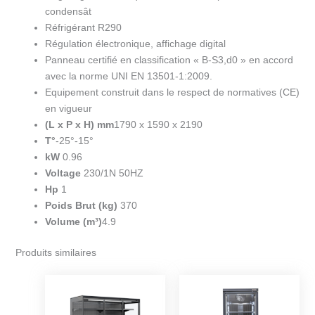
condensât
Réfrigérant R290
Régulation électronique, affichage digital
Panneau certifié en classification « B-S3,d0 » en accord
avec la norme UNI EN 13501-1:2009.
Equipement construit dans le respect de normatives (CE)
en vigueur
(L x P x H) mm
1790 x 1590 x 2190
T°
-25°-15°
kW
0.96
Voltage
230/1N 50HZ
Hp
1
Poids Brut (kg)
370
Volume (m³)
4.9
Produits similaires