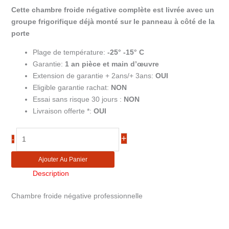
Cette chambre froide négative complète est livrée avec un
groupe frigorifique déjà monté sur le panneau à côté de la
porte
Plage de température:
-25° -15° C
Garantie:
1 an pièce et main d’œuvre
Extension de garantie + 2ans/+ 3ans:
OUI
Eligible garantie rachat:
NON
Essai sans risque 30 jours :
NON
Livraison offerte *:
OUI
quantité
+
-
de
Chambre
Ajouter Au Panier
froide
Description
négative
4,73m³
Chambre froide négative professionnelle
WR-
Z1916-
8T-