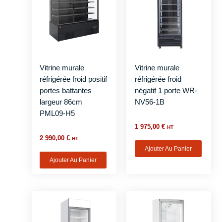
Vitrine murale
Vitrine murale
réfrigérée froid positif
réfrigérée froid
portes battantes
négatif 1 porte WR-
largeur 86cm
NV56-1B
PML09-H5
1 975,00
€
HT
2 990,00
€
HT
Ajouter Au Panier
Ajouter Au Panier