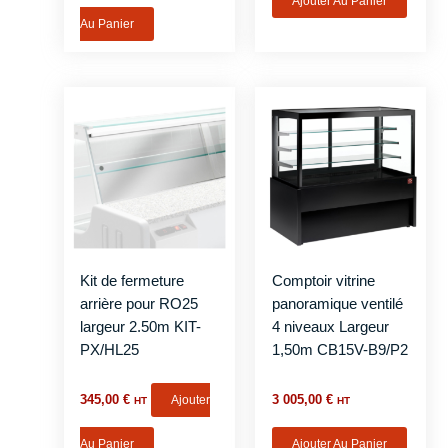
Ajouter Au Panier
Au Panier
Kit de fermeture
Comptoir vitrine
arrière pour RO25
panoramique ventilé
largeur 2.50m KIT-
4 niveaux Largeur
PX/HL25
1,50m CB15V-B9/P2
345,00
€
Ajouter
3 005,00
€
HT
HT
Au Panier
Ajouter Au Panier