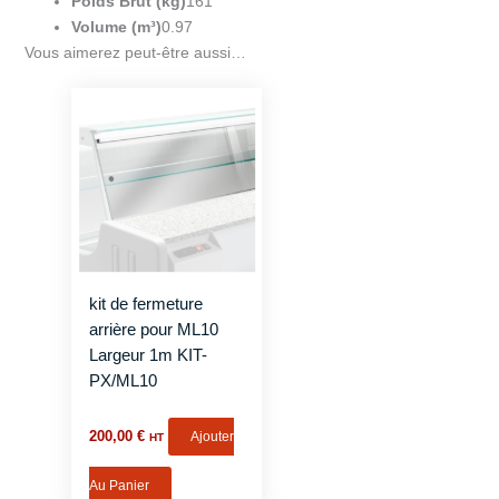
Poids Brut (kg)
161
Volume (m³)
0.97
Vous aimerez peut-être aussi…
kit de fermeture
arrière pour ML10
Largeur 1m KIT-
PX/ML10
200,00
€
Ajouter
HT
Au Panier