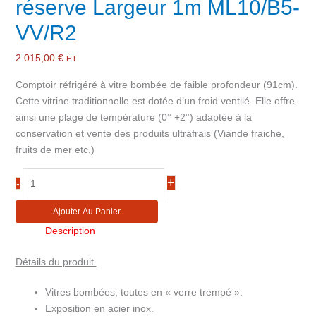
réserve Largeur 1m ML10/B5-
VV/R2
2 015,00
€
HT
Comptoir réfrigéré à vitre bombée de faible profondeur (91cm).
Cette vitrine traditionnelle est dotée d’un froid ventilé. Elle offre
ainsi une plage de température (0° +2°) adaptée à la
conservation et vente des produits ultrafrais (Viande fraiche,
fruits de mer etc.)
quantité
+
-
de
Comptoir
Ajouter Au Panier
vitrine
Description
réfrigéré
à
Détails du produit
vitre
bombée
Vitres bombées, toutes en « verre trempé ».
ventilé
Exposition en acier inox.