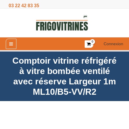
Aller
03 22 42 83 35
à
au
vitre
contenu
bombée
ventilé
avec
réserve
Connexion
Largeur
1m
Comptoir vitrine réfrigéré
ML10/B5-
VV/R2
à vitre bombée ventilé
avec réserve Largeur 1m
ML10/B5-VV/R2