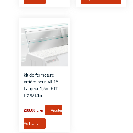
kit de fermeture
arrière pour ML15
Largeur 1,5m KIT-
PX/ML15
288,00
€
Ajouter
HT
Au Panier