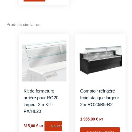
Produits similaires
Kit de fermeture
Comptoir réfrigéré
arrière pour RO20
froid statique largeur
largeur 2m KIT-
2m RO20/B5-R2
PX/HL20
1 935,00
€
HT
315,00
€
Ajouter
HT