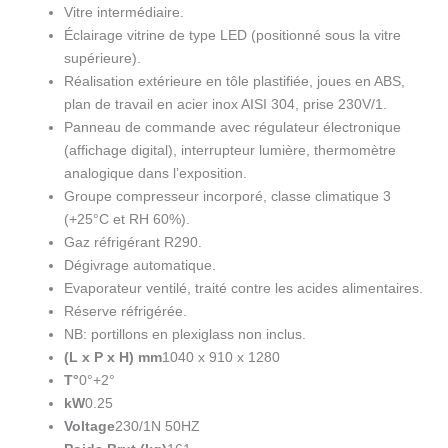
avec
Vitre intermédiaire.
réserve
Éclairage vitrine de type LED (positionné sous la vitre
Largeur
supérieure).
1m
Réalisation extérieure en tôle plastifiée, joues en ABS,
ML10/B5-
plan de travail en acier inox AISI 304, prise 230V/1.
VV/R2
Panneau de commande avec régulateur électronique
(affichage digital), interrupteur lumière, thermomètre
analogique dans l’exposition.
Groupe compresseur incorporé, classe climatique 3
(+25°C et RH 60%).
Gaz réfrigérant R290.
Dégivrage automatique.
Evaporateur ventilé, traité contre les acides alimentaires.
Réserve réfrigérée.
NB: portillons en plexiglass non inclus.
(L x P x H) mm
1040 x 910 x 1280
T°
0°+2°
kW
0.25
Voltage
230/1N 50HZ