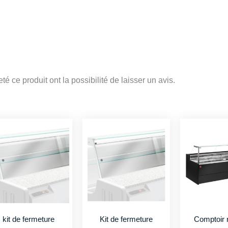
2m
KIT-
PX/ML20
é ce produit ont la possibilité de laisser un avis.
kit de fermeture
Kit de fermeture
Comptoir r