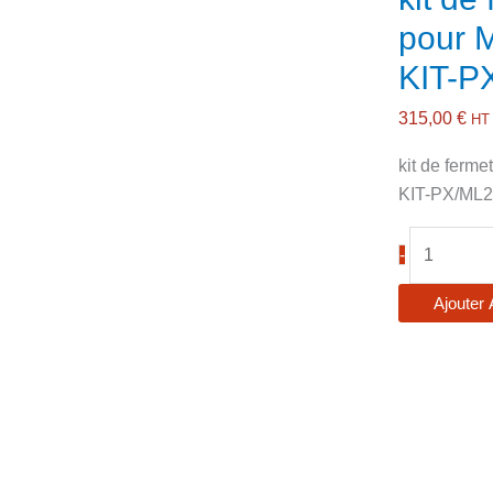
pour 
KIT-P
315,00
€
HT
kit de ferm
KIT-PX/ML
quantité
-
de
kit
Ajouter 
de
fermeture
arrière
pour
ML20
Largeur