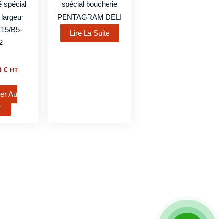
lé spécial
spécial boucherie
 largeur
PENTAGRAM DELI
15/B5-
Lire La Suite
2
00
€
HT
ter Au
r