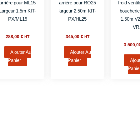
arrière pour ML15
arrière pour RO25
froid venti
Largeur 1,5m KIT-
largeur 2.50m KIT-
boucherie
PX/ML15
PX/HL25
1.50m VZ
VR
288,00
€
345,00
€
HT
HT
3 500,
Ajouter Au
Ajouter Au
Panier
Panier
Ajou
Panie