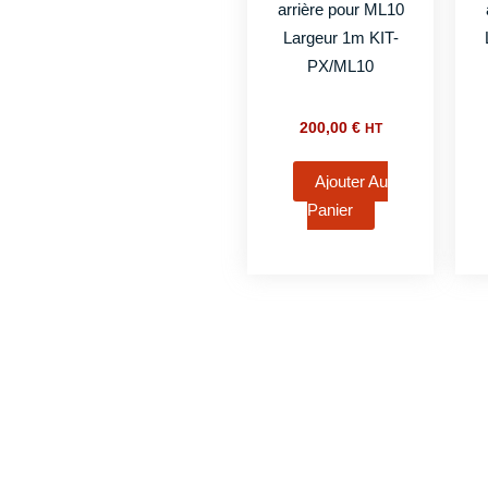
arrière pour ML10
Largeur 1m KIT-
PX/ML10
200,00
€
HT
Ajouter Au
Panier