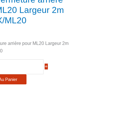
ML20 Largeur 2m
X/ML20
eture arrière pour ML20 Largeur 2m
20
+
Au Panier