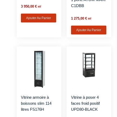
C1DBB
3 950,00
€
HT
Ajouter Au Panier
1 275,00
€
HT
Ajouter Au Panier
Vitrine armoire à
Vitrine à poser 4
boissons slim 114
faces froid positif
litres FS176H
UPD80-BLACK