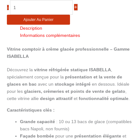
quantité
+
-
de
Vitrine
Ajouter Au Panier
à
Description
glace
Informations complémentaires
professionnelle
ISABELLA
Vitrine comptoir à crème glacée professionnelle – Gamme
13LX
ISABELLA
Découvrez la
vitrine réfrigérée statique ISABELLA
,
spécialement conçue pour la
présentation et la vente de
glaces en bac
avec un
stockage intégré
en dessous. Idéale
pour les
glaciers, crèmeries et points de vente de gelato
,
cette vitrine allie
design attractif
et
fonctionnalité optimale
.
Caractéristiques clés :
Grande capacité
: 10 ou 13 bacs de glace (compatibles
bacs Napoli, non fournis)
Façade bombée
pour une
présentation élégante
et