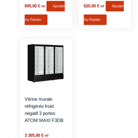
845,00
€
Ajouter
620,00
€
Ajouter
HT
HT
Au Panier
Au Panier
Vitrine murale
réfrigérée froid
négatif 3 portes
ATOM MAXI F3DB
3 305,00
€
HT