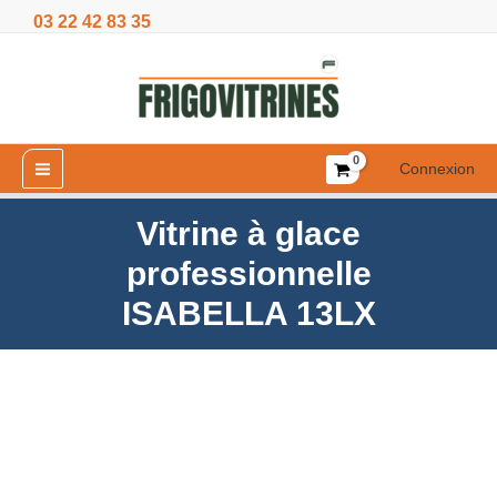
Aller
03 22 42 83 35
professionnelle
au
ISABELLA
contenu
13LX
Connexion
Vitrine à glace
professionnelle
ISABELLA 13LX