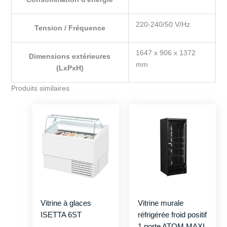
220-240/50 V/Hz
Tension / Fréquence
1647 x 906 x 1372
Dimensions extérieures
mm
(LxPxH)
Produits similaires
Vitrine à glaces
Vitrine murale
ISETTA 6ST
réfrigérée froid positif
1 porte ATOM MAXI