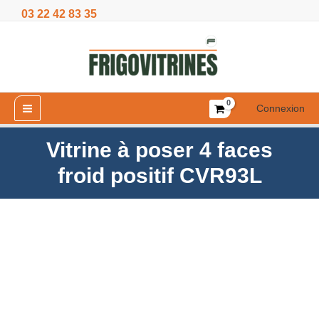
Aller
03 22 42 83 35
4
au
faces
contenu
froid
positif
CVR93L
Connexion
Vitrine à poser 4 faces
froid positif CVR93L