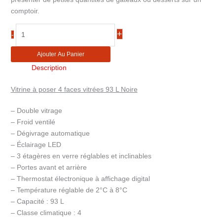
comptoir.
quantité
+
-
de
Vitrine
Ajouter Au Panier
à
Description
poser
4
Vitrine à poser 4 faces vitrées 93 L Noire
faces
froid
– Double vitrage
positif
– Froid ventilé
CVR93L
– Dégivrage automatique
– Éclairage LED
– 3 étagères en verre réglables et inclinables
– Portes avant et arrière
– Thermostat électronique à affichage digital
– Température réglable de 2°C à 8°C
– Capacité : 93 L
– Classe climatique : 4