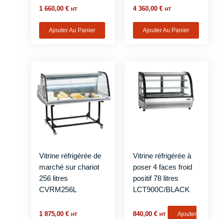
1 660,00
€
4 360,00
€
HT
HT
Ajouter Au Panier
Ajouter Au Panier
Vitrine réfrigérée de
Vitrine réfrigérée à
marché sur chariot
poser 4 faces froid
256 litres
positif 78 litres
CVRM256L
LCT900C/BLACK
1 875,00
€
840,00
€
Ajouter
HT
HT