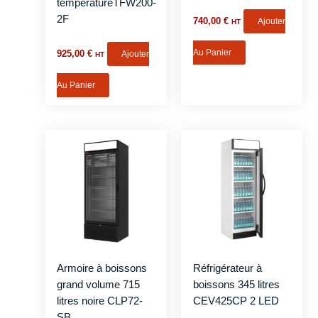
températureTFW200-
2F
740,00
€
Ajouter
HT
Au Panier
925,00
€
Ajouter
HT
Au Panier
Armoire à boissons
Réfrigérateur à
grand volume 715
boissons 345 litres
litres noire CLP72-
CEV425CP 2 LED
SB