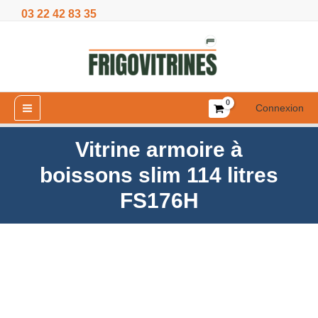
Aller
03 22 42 83 35
boissons
au
slim
contenu
114
litres
FS176H
Connexion
Vitrine armoire à
boissons slim 114 litres
FS176H