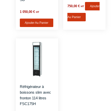
750,00
€
Ajouter
HT
1 050,00
€
HT
Au Panier
Ajouter Au Panier
Réfrigérateur à
boissons slim avec
fronton 114 litres
FSC175H