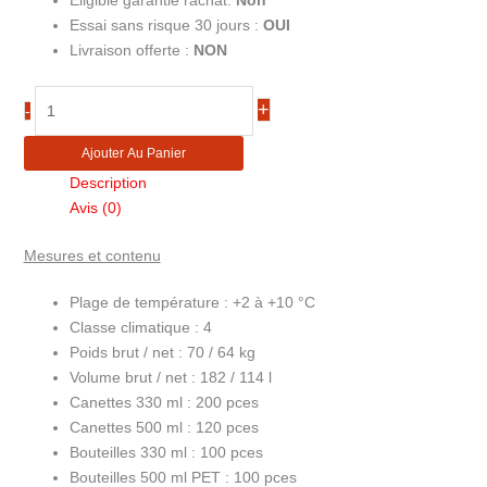
Eligible garantie rachat:
Non
Essai sans risque 30 jours :
OUI
Livraison offerte :
NON
quantité
+
-
de
Vitrine
Ajouter Au Panier
armoire
Description
à
Avis (0)
boissons
slim
Mesures et contenu
114
litres
Plage de température :
+2 à +10 °C
FS176H
Classe climatique :
4
Poids brut / net :
70 / 64 kg
Volume brut / net :
182 / 114 l
Canettes 330 ml :
200 pces
Canettes 500 ml :
120 pces
Bouteilles 330 ml :
100 pces
Bouteilles 500 ml PET :
100 pces