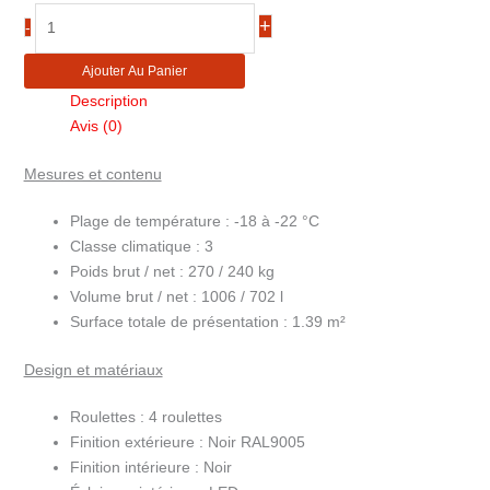
quantité
+
-
de
Vitrine
Ajouter Au Panier
murale
Description
réfrigérée
Avis (0)
froid
négatif
Mesures et contenu
2
portes
Plage de température :
-18 à -22 °C
ATOM
Classe climatique :
3
MAXI
Poids brut / net :
270 / 240 kg
F2DBB
Volume brut / net :
1006 / 702 l
Surface totale de présentation :
1.39 m²
Design et matériaux
Roulettes :
4 roulettes
Finition extérieure :
Noir RAL9005
Finition intérieure :
Noir