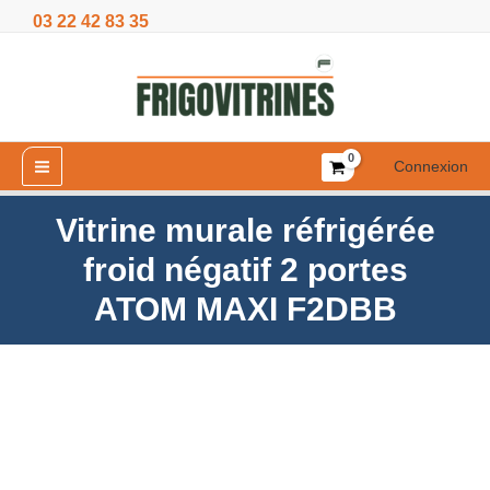
Aller
03 22 42 83 35
froid
au
négatif
contenu
2
portes
ATOM
MAXI
Connexion
F2DBB
Vitrine murale réfrigérée
froid négatif 2 portes
ATOM MAXI F2DBB