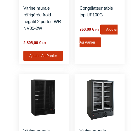
Vitrine murale
Congélateur table
réfrigérée froid
top UF100G
négatif 2 portes WR-
NV99-2W
760,00
€
Ajouter
HT
Au Panier
2 805,00
€
HT
Ajouter Au Panier
Vitrine murale
Vitrine murale