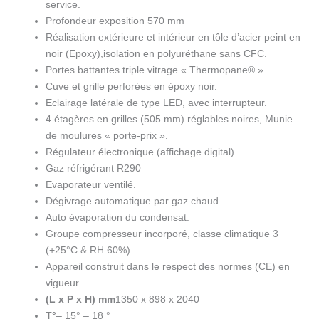
D5
service.
Profondeur exposition 570 mm
Réalisation extérieure et intérieur en tôle d’acier peint en
noir (Epoxy),isolation en polyuréthane sans CFC.
Portes battantes triple vitrage « Thermopane® ».
Cuve et grille perforées en époxy noir.
Eclairage latérale de type LED, avec interrupteur.
4 étagères en grilles (505 mm) réglables noires, Munie
de moulures « porte-prix ».
Régulateur électronique (affichage digital).
Gaz réfrigérant R290
Evaporateur ventilé.
Dégivrage automatique par gaz chaud
Auto évaporation du condensat.
Groupe compresseur incorporé, classe climatique 3
(+25°C & RH 60%).
Appareil construit dans le respect des normes (CE) en
vigueur.
(L x P x H) mm
1350 x 898 x 2040
T°
– 15° – 18 °