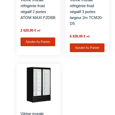
réfrigérée froid
réfrigérée froid
négatif 2 portes
négatif 3 portes
ATOM MAXI F2DBB
largeur 2m TCM20-
D5
2 620,00
€
HT
6 830,00
€
HT
Ajouter Au Panier
Ajouter Au Panier
Vitrine murale