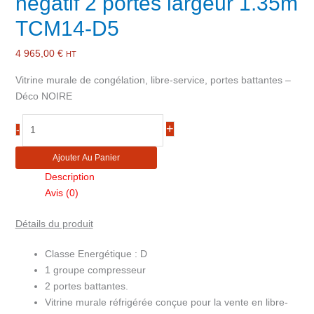
négatif 2 portes largeur 1.35m
TCM14-D5
4 965,00
€
HT
Vitrine murale de congélation, libre-service, portes battantes –
Déco NOIRE
quantité
+
-
de
Vitrine
Ajouter Au Panier
murale
Description
réfrigérée
Avis (0)
froid
négatif
Détails du produit
2
portes
Classe Energétique : D
largeur
1 groupe compresseur
1.35m
2 portes battantes.
TCM14-
Vitrine murale réfrigérée conçue pour la vente en libre-