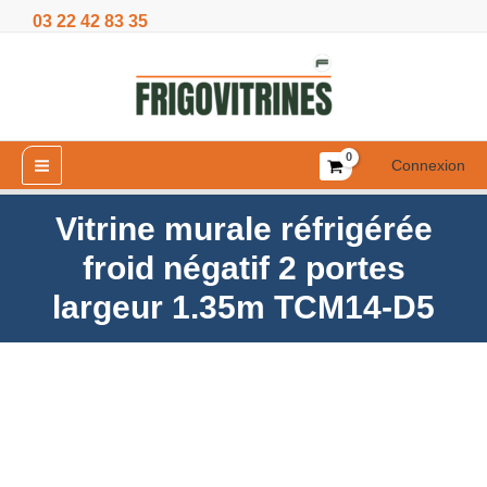
Aller
03 22 42 83 35
froid
au
négatif
contenu
2
portes
largeur
1.35m
Connexion
TCM14-
D5
Vitrine murale réfrigérée
froid négatif 2 portes
largeur 1.35m TCM14-D5