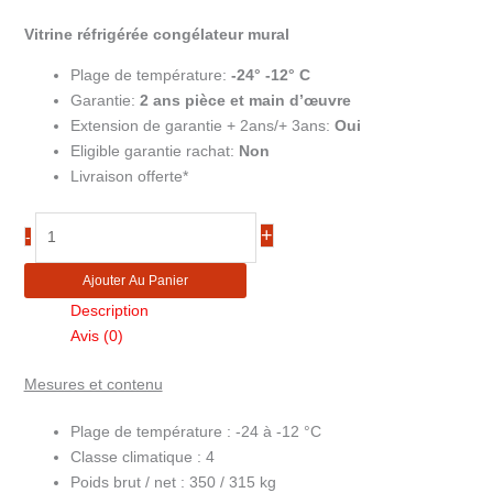
Vitrine réfrigérée congélateur mural
Plage de température:
-24° -12° C
Garantie:
2 ans pièce et main d’œuvre
Extension de garantie + 2ans/+ 3ans:
Oui
Eligible garantie rachat:
Non
Livraison offerte*
quantité
+
-
de
Vitrine
Ajouter Au Panier
murale
Description
réfrigérée
Avis (0)
froid
négatif
Mesures et contenu
largeur
2m
Plage de température :
-24 à -12 °C
NF7500G
Classe climatique :
4
Poids brut / net :
350 / 315 kg