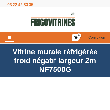
Aller
03 22 42 83 35
froid
au
négatif
contenu
largeur
2m
NF7500G
Connexion
Vitrine murale réfrigérée
froid négatif largeur 2m
NF7500G