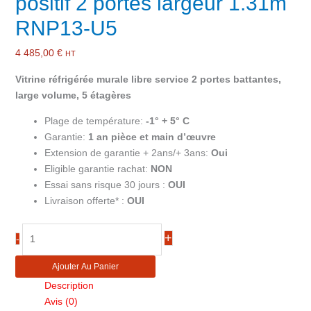
positif 2 portes largeur 1.31m
RNP13-U5
4 485,00
€
HT
Vitrine réfrigérée murale libre service 2 portes battantes,
large volume, 5 étagères
Plage de température:
-1° + 5° C
Garantie:
1 an pièce et main d’œuvre
Extension de garantie + 2ans/+ 3ans:
Oui
Eligible garantie rachat:
NON
Essai sans risque 30 jours :
OUI
Livraison offerte* :
OUI
quantité
+
-
de
Vitrine
Ajouter Au Panier
murale
Description
réfrigérée
Avis (0)
froid