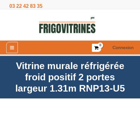
Aller
03 22 42 83 35
froid
au
positif
contenu
2
portes
largeur
1.31m
Connexion
RNP13-
U5
Vitrine murale réfrigérée
froid positif 2 portes
largeur 1.31m RNP13-U5