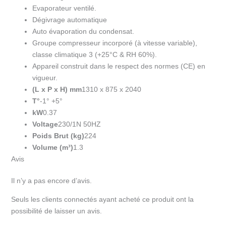
Evaporateur ventilé.
Dégivrage automatique
Auto évaporation du condensat.
Groupe compresseur incorporé (à vitesse variable),
classe climatique 3 (+25°C & RH 60%).
Appareil construit dans le respect des normes (CE) en
vigueur.
(L x P x H) mm
1310 x 875 x 2040
T°
-1° +5°
kW
0.37
Voltage
230/1N 50HZ
Poids Brut (kg)
224
Volume (m³)
1.3
Avis
Il n’y a pas encore d’avis.
Seuls les clients connectés ayant acheté ce produit ont la
possibilité de laisser un avis.