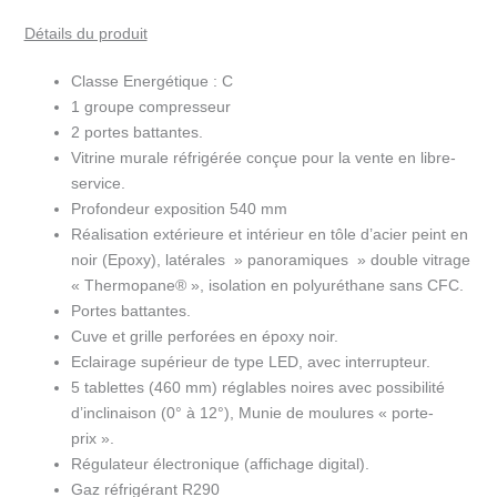
positif
Détails du produit
2
portes
Classe Energétique : C
largeur
1 groupe compresseur
1.31m
2 portes battantes.
RNP13-
Vitrine murale réfrigérée conçue pour la vente en libre-
U5
service.
Profondeur exposition 540 mm
Réalisation extérieure et intérieur en tôle d’acier peint en
noir (Epoxy), latérales » panoramiques » double vitrage
« Thermopane® », isolation en polyuréthane sans CFC.
Portes battantes.
Cuve et grille perforées en époxy noir.
Eclairage supérieur de type LED, avec interrupteur.
5 tablettes (460 mm) réglables noires avec possibilité
d’inclinaison (0° à 12°), Munie de moulures « porte-
prix ».
Régulateur électronique (affichage digital).
Gaz réfrigérant R290