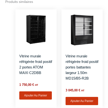
Produits similaires
Vitrine murale
Vitrine murale
réfrigérée froid positif
réfrigérée froid positif
2 portes ATOM
portes battantes
MAXI C2DBB
largeur 1.50m
MD15/B5-R2B
1 750,00
€
HT
3 045,00
€
HT
Ajouter Au Panier
Ajouter Au Panier