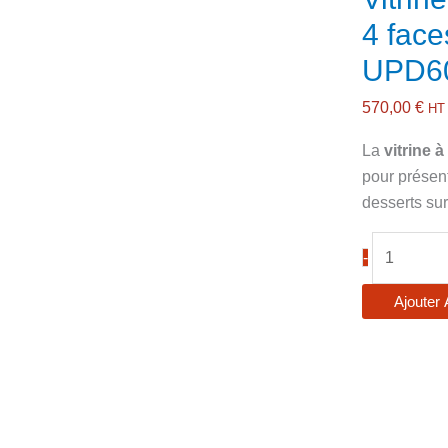
4 faces
UPD6
570,00
€
HT
La
vitrine 
pour présent
desserts sur
quantité
-
de
Vitrine
Ajouter 
réfrigérée
à
poser
4
faces