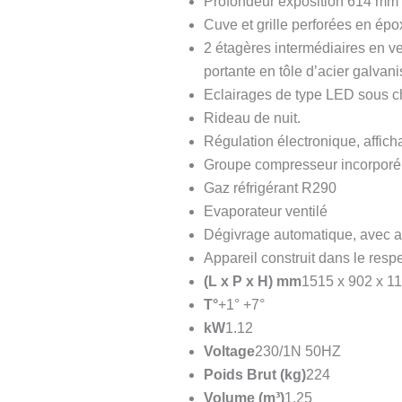
Profondeur exposition 614 mm
Cuve et grille perforées en épo
2 étagères intermédiaires en v
portante en tôle d’acier galvani
Eclairages de type LED sous 
Rideau de nuit.
Régulation électronique, afficha
Groupe compresseur incorporé,
Gaz réfrigérant R290
Evaporateur ventilé
Dégivrage automatique, avec a
Appareil construit dans le resp
(L x P x H) mm
1515 x 902 x 1
T°
+1° +7°
kW
1.12
Voltage
230/1N 50HZ
Poids Brut (kg)
224
Volume (m³)
1.25