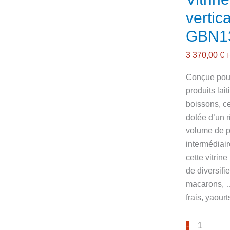
vertic
GBN1
3 370,00
€
Conçue pour
produits lait
boissons, ce
dotée d’un r
volume de p
intermédiair
cette vitrin
de diversifi
macarons, …
frais, yaour
quantité
-