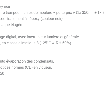
xy noir
erre trempée munies de moulure « porte-prix » (1x 350mm+ 1x 2
sée, traitement à l’époxy (couleur noir)
chaque étagère
ge digital, avec interrupteur lumière et générale
 en classe climatique 3 (+25°C & RH 60%).
uto évaporation des condensats.
ect des normes (CE) en vigueur.
150