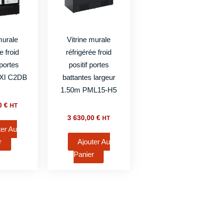
murale
Vitrine murale
e froid
réfrigérée froid
 portes
positif portes
XI C2DB
battantes largeur
1.50m PML15-H5
00
€
HT
3 630,00
€
HT
ter Au
r
Ajouter Au
Panier