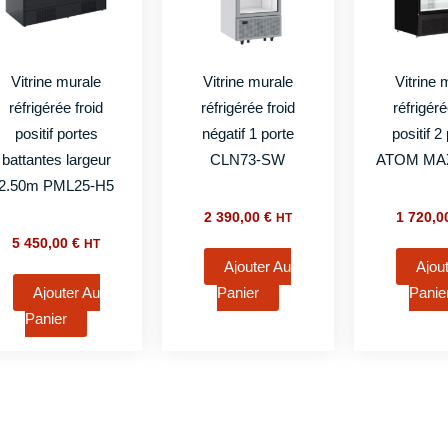
Vitrine murale
Vitrine murale
Vitrine 
réfrigérée froid
réfrigérée froid
réfrigéré
positif portes
négatif 1 porte
positif 2
battantes largeur
CLN73-SW
ATOM MA
2.50m PML25-H5
2 390,00
€
1 720,
HT
5 450,00
€
HT
Ajouter Au
Ajou
Ajouter Au
Panier
Panie
Panier