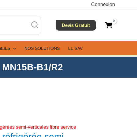
Connexion
le
Devis Gratuit
-
SEILS
NOS SOLUTIONS
LE SAV
50m MN15B-B1/R2
rigérées semi-verticales libre service
e réfrigérée semi