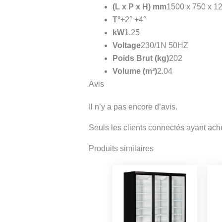
(L x P x H) mm
1500 x 750 x 1
T°
+2° +4°
kW
1.25
Voltage
230/1N 50HZ
Poids Brut (kg)
202
Volume (m³)
2.04
Avis
Il n’y a pas encore d’avis.
Seuls les clients connectés ayant achet
Produits similaires