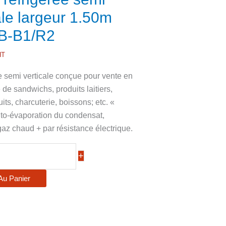
ale largeur 1.50m
B-B1/R2
HT
de semi verticale conçue pour vente en
e de sandwichs, produits laitiers,
uits, charcuterie, boissons; etc. «
to-évaporation du condensat,
 gaz chaud + par résistance électrique.
+
Au Panier