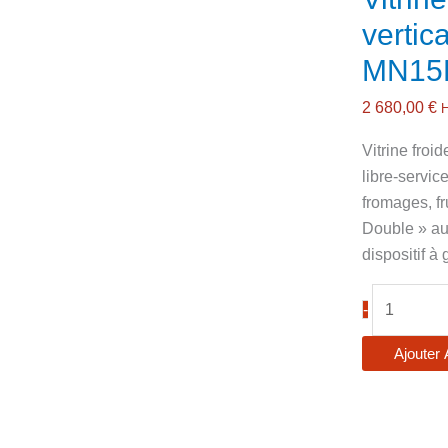
vertic
MN15
2 680,00
€
Vitrine froi
libre-servic
fromages, fr
Double » au
dispositif à
quantité
-
de
Vitrine
Ajouter 
réfrigérée
semi
verticale