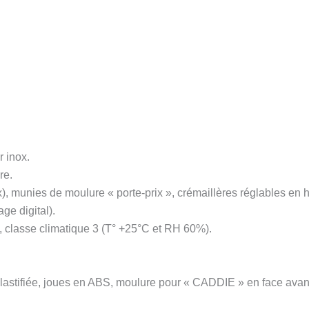
r inox.
re.
x), munies de moulure « porte-prix », crémaillères réglables en h
ge digital).
 classe climatique 3 (T° +25°C et RH 60%).
plastifiée, joues en ABS, moulure pour « CADDIE » en face avan