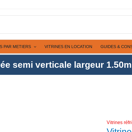
semi
vertica
largeur
1.50m
MN15B
B1/R2
ES PAR METIERS
VITRINES EN LOCATION
GUIDES & CON
érée semi verticale largeur 1.
Vitrines réf
Vitrin