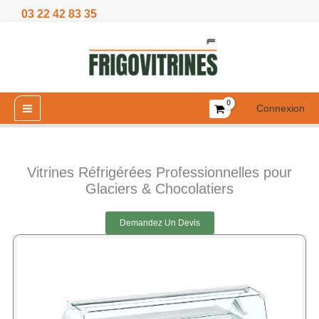
Aller
03 22 42 83 35
au
contenu
Connexion
Vitrines Réfrigérées Professionnelles pour
Glaciers & Chocolatiers
Demandez Un Devis