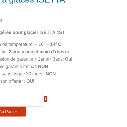
HT
rigérée pour glacier ISETTA 4ST
e de température:
– 16° – 14° C
ntie:
2 ans pièce et main d’œuvre
sion de garantie + 2ans/+ 3ans:
Oui
ble garantie rachat:
NON
 sans risque 30 jours :
NON
ison offerte* :
OUI
+
Au Panier