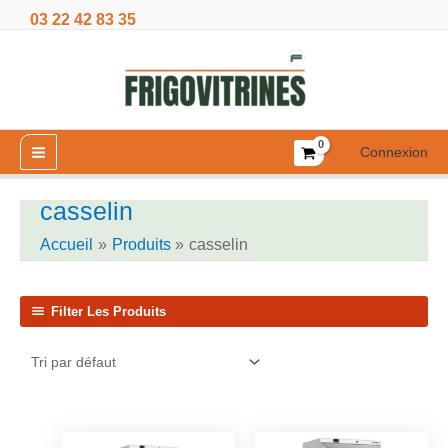
Aller
03 22 42 83 35
au
contenu
Connexion
casselin
Accueil
Produits
casselin
Filter Les Produits