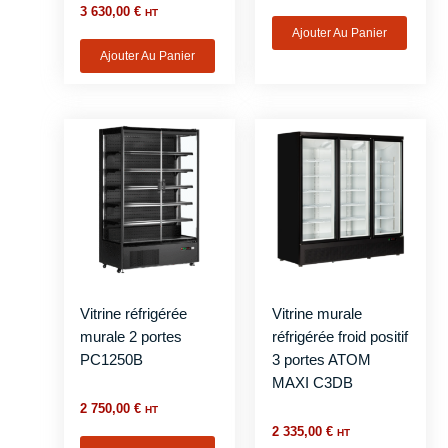
3 630,00
€
HT
Ajouter Au Panier
Ajouter Au Panier
Vitrine réfrigérée
Vitrine murale
murale 2 portes
réfrigérée froid positif
PC1250B
3 portes ATOM
MAXI C3DB
2 750,00
€
HT
2 335,00
€
HT