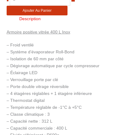
de
Vitrine
Ajouter Au Panier
libre
Description
service
réfrigérée
Armoire positive vitrée 400 L Inox
froid
positif
– Froid ventilé
1
– Système d’évaporateur Roll-Bond
porte
– Isolation de 60 mm par côté
inox
– Dégivrage automatique par cycle compresseur
400L
– Éclairage LED
CAPV400L
– Verrouillage porte par clé
– Porte double vitrage réversible
– 4 étagères réglables + 1 étagère inférieure
– Thermostat digital
– Température réglable de -1°C à +5°C
– Classe climatique : 3
– Capacité nette : 312 L
– Capacité commerciale : 400 L