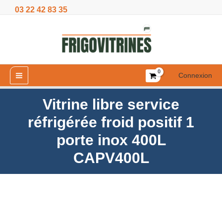
Aller
03 22 42 83 35
réfrigérée
au
froid
contenu
positif
1
porte
inox
Connexion
400L
CAPV400L
Vitrine libre service
réfrigérée froid positif 1
porte inox 400L
CAPV400L