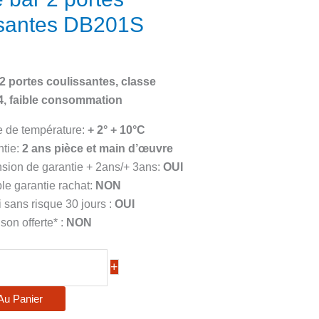
ssantes DB201S
 2 portes coulissantes, classe
 4, faible consommation
e de température:
+ 2° + 10°C
ntie:
2
ans pièce et main d’œuvre
sion de garantie + 2ans/+ 3ans:
OUI
ble garantie rachat:
NON
 sans risque 30 jours :
OUI
ison offerte* :
NON
+
Au Panier