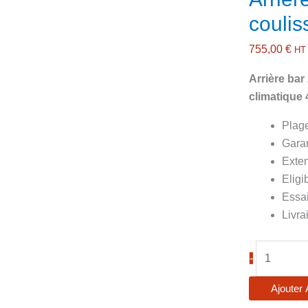
couli
755,00
€
HT
Arrière bar
climatique
Plag
Gara
Exten
Eligi
Essai
Livra
quantité
-
de
Arrière
Ajouter 
bar