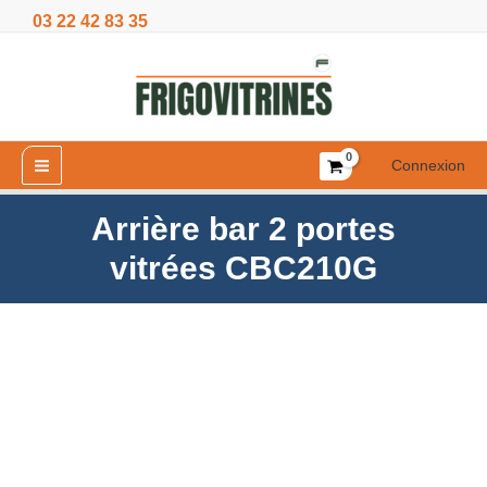
Aller
03 22 42 83 35
portes
au
vitrées
contenu
CBC210G
Connexion
Arrière bar 2 portes
vitrées CBC210G