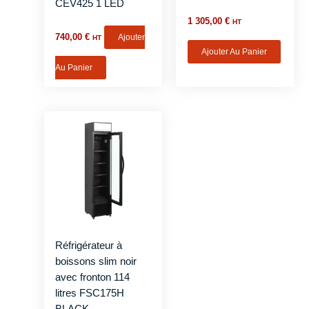
CEV425 1 LED
1 305,00
€
HT
740,00
€
Ajouter
HT
Ajouter Au Panier
Au Panier
Réfrigérateur à
boissons slim noir
avec fronton 114
litres FSC175H
BLACK