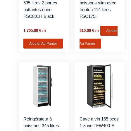
535 litres 2 portes
boissons slim avec
battantes noire
fronton 114 litres
FSC891H Black
FSC175H
1 705,00
€
810,00
€
Ajouter
HT
HT
Ajouter Au Panier
Au Panier
Réfrigérateur à
Cave à vin 165 pces
boissons 345 litres
1 zone TFW400-S