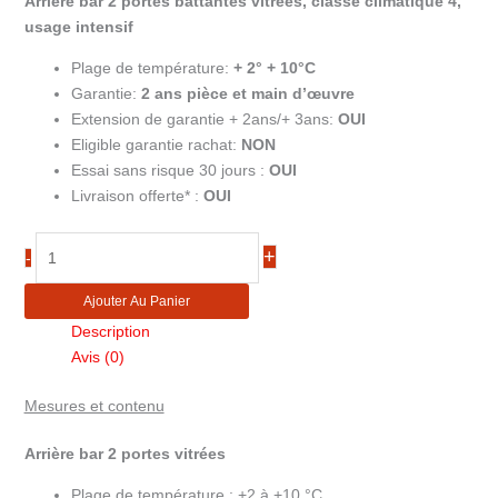
Arrière bar 2 portes battantes vitrées, classe climatique 4,
usage intensif
Plage de température:
+ 2° + 10°C
Garantie:
2
ans pièce et main d’œuvre
Extension de garantie + 2ans/+ 3ans:
OUI
Eligible garantie rachat:
NON
Essai sans risque 30 jours :
OUI
Livraison offerte* :
OUI
quantité
+
-
de
Arrière
Ajouter Au Panier
bar
Description
2
Avis (0)
portes
vitrées
Mesures et contenu
CBC210G
Arrière bar 2 portes vitrées
Plage de température :
+2 à +10 °C