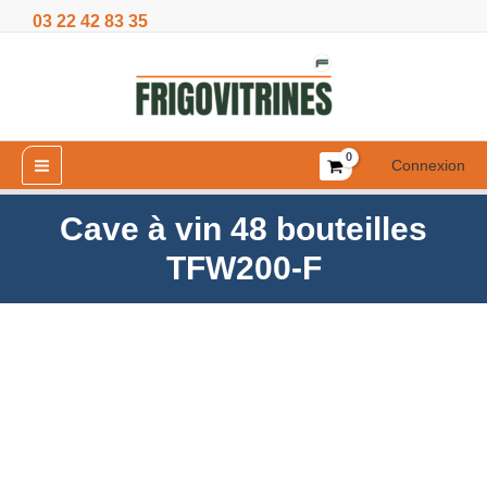
Aller
03 22 42 83 35
48
au
bouteilles
contenu
TFW200-
F
Connexion
Cave à vin 48 bouteilles
TFW200-F