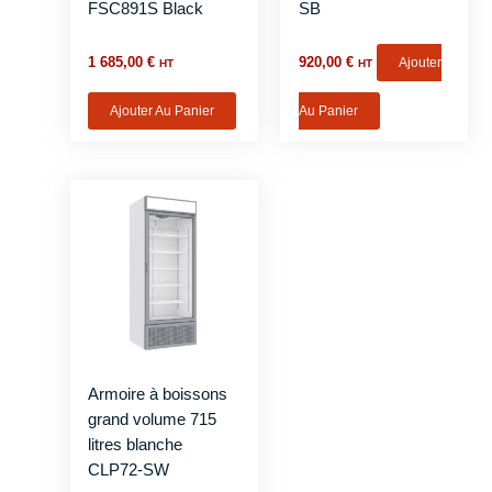
FSC891S Black
SB
1 685,00
€
920,00
€
Ajouter
HT
HT
Ajouter Au Panier
Au Panier
Armoire à boissons
grand volume 715
litres blanche
CLP72-SW