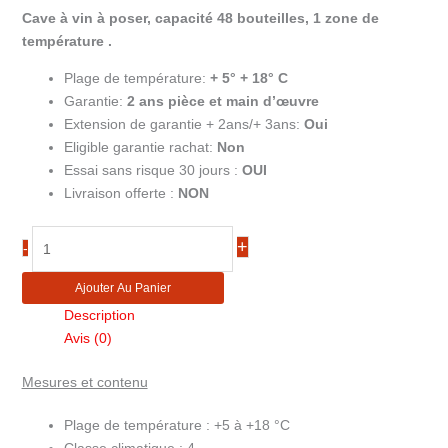
Cave à vin à poser, capacité 48 bouteilles, 1 zone de
température .
Plage de température:
+ 5° + 18° C
Garantie:
2
ans pièce et main d’œuvre
Extension de garantie + 2ans/+ 3ans:
Oui
Eligible garantie rachat:
Non
Essai sans risque 30 jours :
OUI
Livraison offerte :
NON
quantité
+
-
de
Cave
Ajouter Au Panier
à
Description
vin
Avis (0)
48
bouteilles
Mesures et contenu
TFW200-
F
Plage de température :
+5 à +18 °C