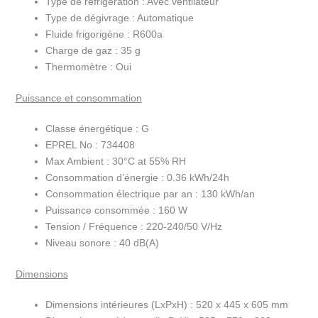
Type de réfrigération :
Avec ventilateur
Type de dégivrage :
Automatique
Fluide frigorigène :
R600a
Charge de gaz :
35 g
Thermomètre :
Oui
Puissance et consommation
Classe énergétique :
G
EPREL No :
734408
Max Ambient :
30°C at 55% RH
Consommation d’énergie :
0.36 kWh/24h
Consommation électrique par an :
130 kWh/an
Puissance consommée :
160 W
Tension / Fréquence :
220-240/50 V/Hz
Niveau sonore :
40 dB(A)
Dimensions
Dimensions intérieures (LxPxH) :
520 x 445 x 605 mm