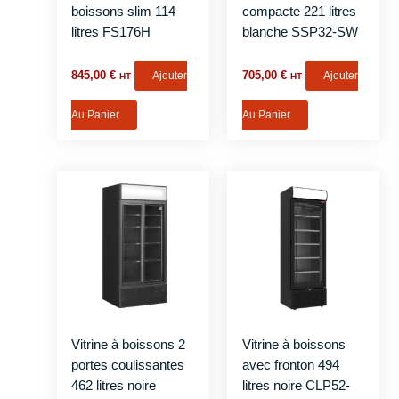
boissons slim 114
compacte 221 litres
litres FS176H
blanche SSP32-SW
845,00
€
Ajouter
705,00
€
Ajouter
HT
HT
Au Panier
Au Panier
Vitrine à boissons 2
Vitrine à boissons
portes coulissantes
avec fronton 494
462 litres noire
litres noire CLP52-