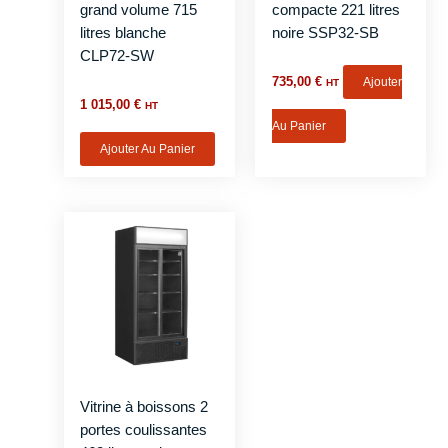
grand volume 715
compacte 221 litres
litres blanche
noire SSP32-SB
CLP72-SW
735,00
€
Ajouter
HT
1 015,00
€
HT
Au Panier
Ajouter Au Panier
Vitrine à boissons 2
portes coulissantes