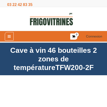
Aller
03 22 42 83 35
46
au
bouteilles
contenu
2
zones
de
températureTFW200-
Connexion
2F
Cave à vin 46 bouteilles 2
zones de
températureTFW200-2F