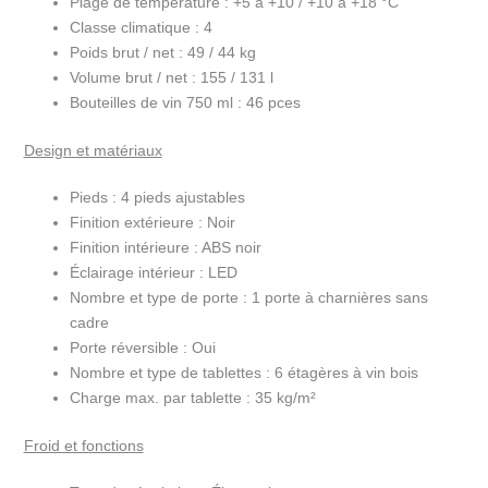
Plage de température :
+5 à +10 / +10 à +18 °C
de
Classe climatique :
4
températureTFW200-
Poids brut / net :
49 / 44 kg
2F
Volume brut / net :
155 / 131 l
Bouteilles de vin 750 ml :
46 pces
Design et matériaux
Pieds :
4 pieds ajustables
Finition extérieure :
Noir
Finition intérieure :
ABS noir
Éclairage intérieur :
LED
Nombre et type de porte :
1 porte à charnières sans
cadre
Porte réversible :
Oui
Nombre et type de tablettes :
6 étagères à vin bois
Charge max. par tablette :
35 kg/m²
Froid et fonctions