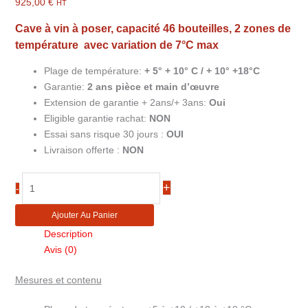
925,00
€
HT
Cave à vin à poser, capacité 46 bouteilles, 2 zones de
température avec variation de 7°C max
Plage de température:
+ 5° + 10° C / + 10° +18°C
Garantie:
2
ans pièce et main d’œuvre
Extension de garantie + 2ans/+ 3ans:
Oui
Eligible garantie rachat:
NON
Essai sans risque 30 jours :
OUI
Livraison offerte :
NON
quantité
+
-
de
Cave
Ajouter Au Panier
à
Description
vin
Avis (0)
46
bouteilles
Mesures et contenu
2
zones