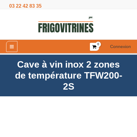
Aller
03 22 42 83 35
inox
au
2
contenu
zones
de
température
TFW200-
Connexion
2S
Cave à vin inox 2 zones
de température TFW200-
2S