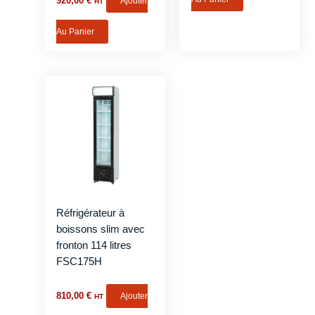
920,00
€
Ajouter
HT
Au Panier
Réfrigérateur à
boissons slim avec
fronton 114 litres
FSC175H
810,00
€
Ajouter
HT