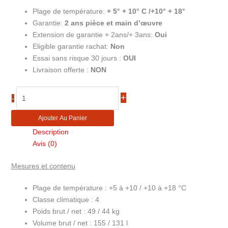
Plage de température:
+ 5° + 10° C /+10° + 18°
Garantie:
2
ans pièce et main d’œuvre
Extension de garantie + 2ans/+ 3ans:
Oui
Eligible garantie rachat:
Non
Essai sans risque 30 jours :
OUI
Livraison offerte :
NON
quantité
+
-
de
Cave
Ajouter Au Panier
à
Description
vin
Avis (0)
inox
2
Mesures et contenu
zones
de
Plage de température :
+5 à +10 / +10 à +18 °C
température
Classe climatique :
4
TFW200-
Poids brut / net :
49 / 44 kg
2S
Volume brut / net :
155 / 131 l