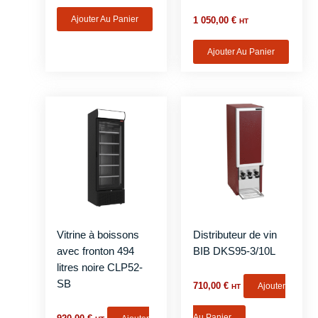
Ajouter Au Panier
1 050,00
€
HT
Ajouter Au Panier
Vitrine à boissons
Distributeur de vin
avec fronton 494
BIB DKS95-3/10L
litres noire CLP52-
SB
710,00
€
Ajouter
HT
Au Panier