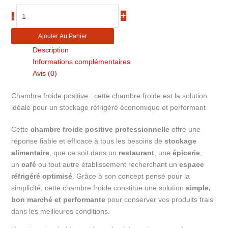
quantité
+
-
de
Chambre
Ajouter Au Panier
froide
Description
complète
Informations complémentaires
2,84m3
Avis (0)
CRPF1215
Chambre froide positive : cette chambre froide est la solution
idéale pour un stockage réfrigéré économique et performant
Cette
chambre froide positive professionnelle
offre une
réponse fiable et efficace à tous les besoins de
stockage
alimentaire
, que ce soit dans un
restaurant
, une
épicerie
,
un
café
ou tout autre établissement recherchant un
espace
réfrigéré optimisé
. Grâce à son concept pensé pour la
simplicité, cette chambre froide constitue une solution
simple,
bon marché et performante
pour conserver vos produits frais
dans les meilleures conditions.