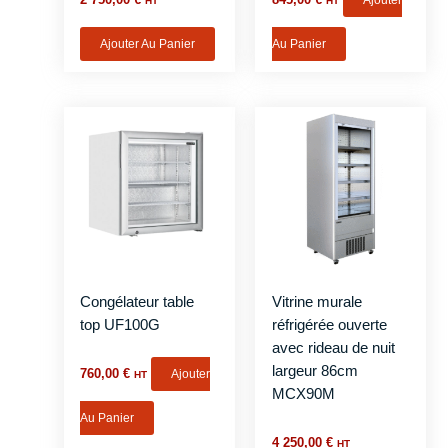
2 750,00
€
845,00
€
Ajouter
HT
HT
Ajouter Au Panier
Au Panier
Congélateur table
Vitrine murale
top UF100G
réfrigérée ouverte
avec rideau de nuit
largeur 86cm
760,00
€
Ajouter
HT
MCX90M
Au Panier
4 250,00
€
HT