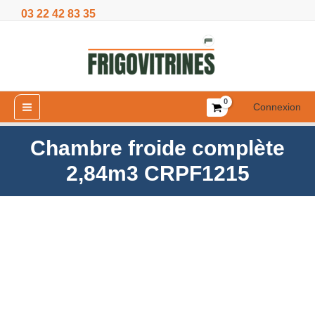
Aller
03 22 42 83 35
2,84m3
au
CRPF1215
contenu
Connexion
Chambre froide complète
2,84m3 CRPF1215