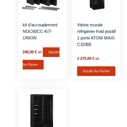
kit d’accouplement
Vitrine murale
NOC60CC-KIT-
réfrigérée froid positif
UNION
1 porte ATOM MAXI
C1DBB
240,00
€
Ajouter
HT
1 275,00
€
HT
Au Panier
Ajouter Au Panier