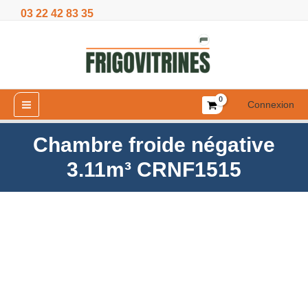
Aller
03 22 42 83 35
3.11m³
au
CRNF1515
contenu
Connexion
Chambre froide négative
3.11m³ CRNF1515