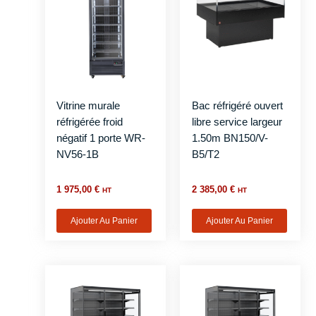
Vitrine murale
Bac réfrigéré ouvert
réfrigérée froid
libre service largeur
négatif 1 porte WR-
1.50m BN150/V-
NV56-1B
B5/T2
1 975,00
€
2 385,00
€
HT
HT
Ajouter Au Panier
Ajouter Au Panier