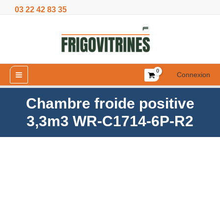
Aller
03 22 42 83 35
3,3m3
au
WR-
contenu
C1714-
6P-
R2
Connexion
Chambre froide positive
3,3m3 WR-C1714-6P-R2