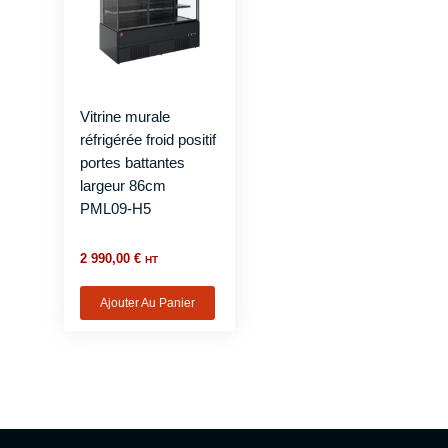
Vitrine murale
réfrigérée froid positif
portes battantes
largeur 86cm
PML09-H5
2 990,00
€
HT
Ajouter Au Panier