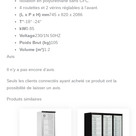
Isolation en polyuréthane sans CFC.
4 roulettes et 2 vérins réglables à l’avant.
(L x P x H) mm
745 x 820 x 2086
T°
-18° -24°
kW
0.85
Voltage
230/1N 50HZ
Poids Brut (kg)
105
Volume (m³)
1.2
Avis
Il n’y a pas encore d’avis.
Seuls les clients connectés ayant acheté ce produit ont la
possibilité de laisser un avis.
Produits similaires