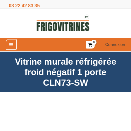
Aller
03 22 42 83 35
froid
au
négatif
contenu
1
porte
CLN73-
SW
Connexion
Vitrine murale réfrigérée
froid négatif 1 porte
CLN73-SW