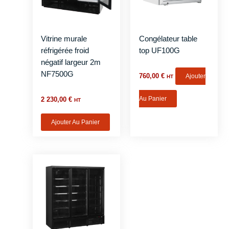
Vitrine murale
Congélateur table
réfrigérée froid
top UF100G
négatif largeur 2m
NF7500G
760,00
€
Ajouter
HT
Au Panier
2 230,00
€
HT
Ajouter Au Panier