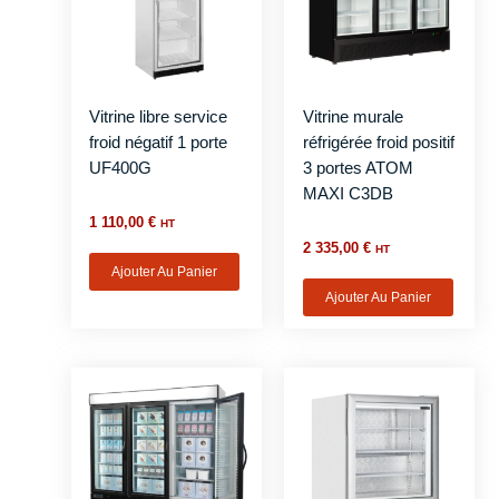
Vitrine libre service
Vitrine murale
froid négatif 1 porte
réfrigérée froid positif
UF400G
3 portes ATOM
MAXI C3DB
1 110,00
€
HT
2 335,00
€
HT
Ajouter Au Panier
Ajouter Au Panier