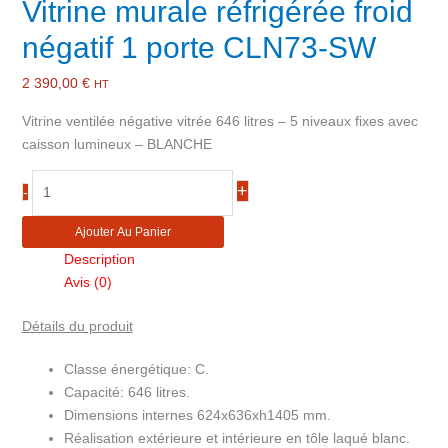
Vitrine murale réfrigérée froid
négatif 1 porte CLN73-SW
2 390,00
€
HT
Vitrine ventilée négative vitrée 646 litres – 5 niveaux fixes avec
caisson lumineux – BLANCHE
quantité
+
-
de
Vitrine
Ajouter Au Panier
murale
Description
réfrigérée
Avis (0)
froid
négatif
Détails du produit
1
porte
Classe énergétique: C.
CLN73-
Capacité: 646 litres.
SW
Dimensions internes 624x636xh1405 mm.
Réalisation extérieure et intérieure en tôle laqué blanc.