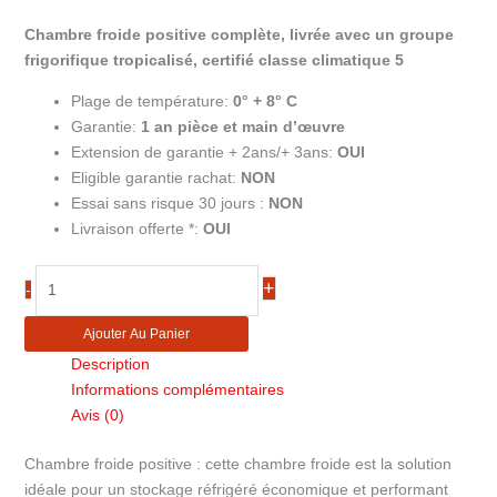
Chambre froide positive complète, livrée avec un groupe
frigorifique tropicalisé, certifié classe climatique 5
Plage de température:
0° + 8° C
Garantie:
1 an pièce et main d’œuvre
Extension de garantie + 2ans/+ 3ans:
OUI
Eligible garantie rachat:
NON
Essai sans risque 30 jours :
NON
Livraison offerte *:
OUI
quantité
+
-
de
Chambre
Ajouter Au Panier
froide
Description
positive
Informations complémentaires
4,75m3
Avis (0)
CRPF1224
Chambre froide positive : cette chambre froide est la solution
idéale pour un stockage réfrigéré économique et performant