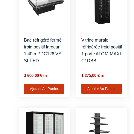
Bac réfrigéré fermé
Vitrine murale
froid positif largeur
réfrigérée froid positif
1.40m PDC126 VS
1 porte ATOM MAXI
SL LED
C1DBB
3 600,00
€
1 275,00
€
HT
HT
Ajouter Au Panier
Ajouter Au Panier