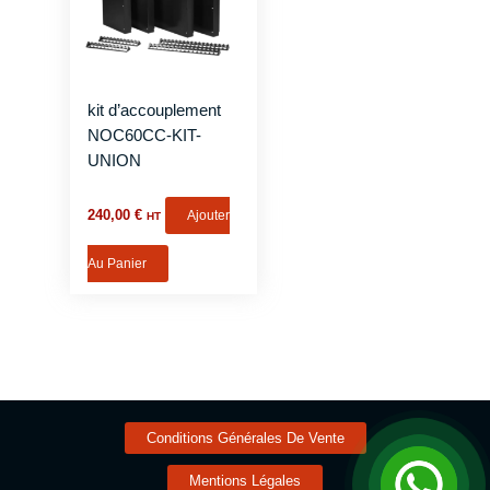
kit d’accouplement
NOC60CC-KIT-
UNION
240,00
€
Ajouter
HT
Au Panier
Conditions Générales De Vente
Mentions Légales