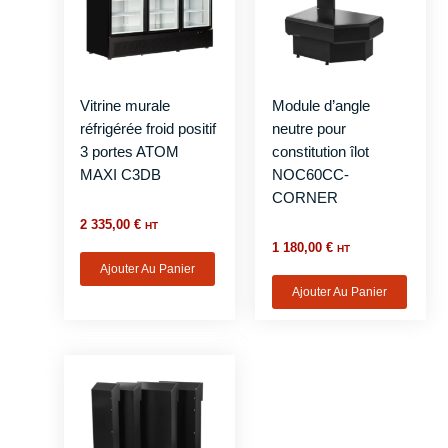
Vitrine murale
Module d’angle
réfrigérée froid positif
neutre pour
3 portes ATOM
constitution îlot
MAXI C3DB
NOC60CC-
CORNER
2 335,00
€
HT
1 180,00
€
HT
Ajouter Au Panier
Ajouter Au Panier