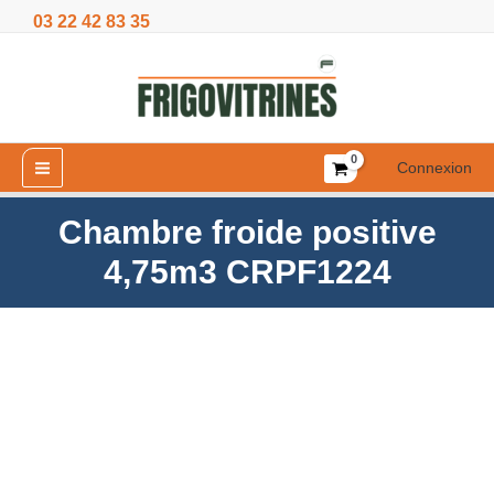
Aller
03 22 42 83 35
4,75m3
au
CRPF1224
contenu
Connexion
Chambre froide positive
4,75m3 CRPF1224