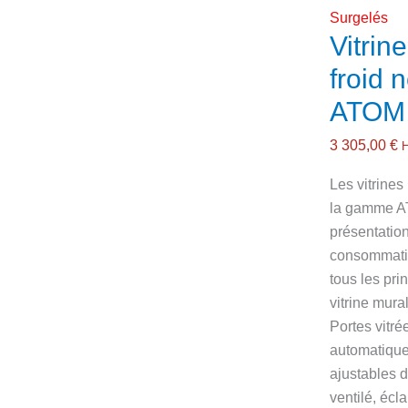
Surgelés
Vitrin
froid 
ATOM
3 305,00
€
Les vitrines
la gamme AT
présentatio
consommatio
tous les pri
vitrine mura
Portes vitré
automatique,
ajustables d
ventilé, écl