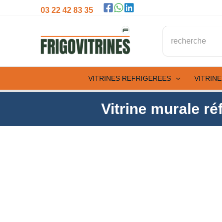
Aller
03 22 42 83 35
au
Rechercher:
contenu
VITRINES REFRIGEREES
VITRIN
Vitrine murale r