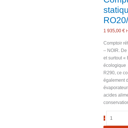
statiq
RO20
1 935,00
€
Comptoir réf
– NOIR. De 
et surtout «
écologique
R290, ce com
également d
évaporateurs
acides alime
conservatio
quantité
-
de