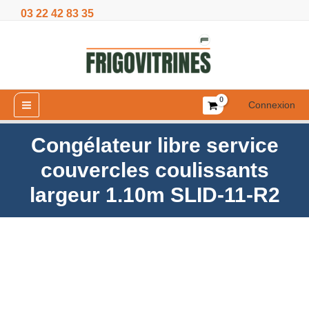
Aller
03 22 42 83 35
couvercles
au
coulissants
contenu
largeur
1.10m
SLID-
11-
Connexion
R2
Congélateur libre service
couvercles coulissants
largeur 1.10m SLID-11-R2