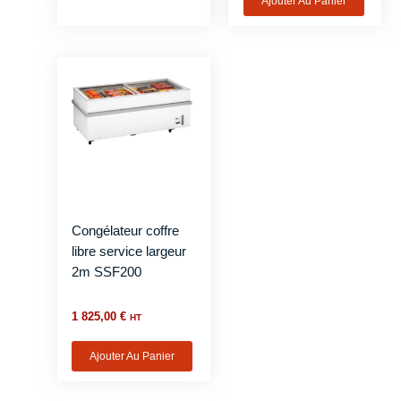
Ajouter Au Panier
Congélateur coffre
libre service largeur
2m SSF200
1 825,00
€
HT
Ajouter Au Panier