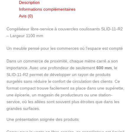
Description
service
Informations complémentaires
couvercles
Avis (0)
coulissants
largeur
Congélateur libre-service à couvercles coulissants SLID-11-R2
1.10m
– Largeur 1100 mm
SLID-
11-
Un meuble pensé pour les commerces où l’espace est compté
R2
Dans un commerce de proximité, chaque mètre carré a son
importance. Avec une profondeur de seulement
600 mm
, le
SLID-11-R2 permet de développer un rayon de produits
surgelés sans réduire le confort de circulation des clients. Ce
format compact trouve facilement sa place dans une supérette,
une épicerie, un magasin de producteurs ou une station-
service, où les allées sont souvent plus étroites que dans les
grandes surfaces.
Une présentation soignée des produits
Conçu pour la vente en libre-service, ce congélateur est équipé