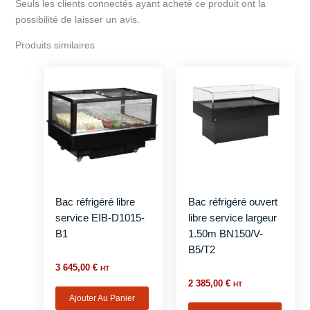
Seuls les clients connectés ayant acheté ce produit ont la
possibilité de laisser un avis.
Produits similaires
Bac réfrigéré libre
Bac réfrigéré ouvert
service EIB-D1015-
libre service largeur
B1
1.50m BN150/V-
B5/T2
3 645,00
€
HT
2 385,00
€
HT
Ajouter Au Panier