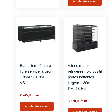
Ajouter Au Panier
Bac bi température
Vitrine murale
libre service largeur
réfrigérée froid positif
1.85m SFI185B-CF
portes battantes
VS
largeur 1.30m
PML13-H5
2 745,00
€
HT
3 370,00
€
HT
Ajouter Au Panier