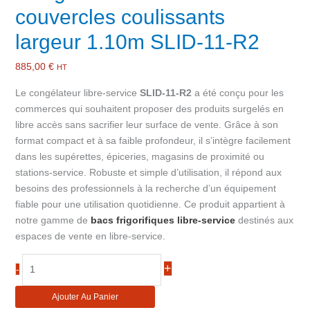
couvercles coulissants
largeur 1.10m SLID-11-R2
885,00
€
HT
Le congélateur libre-service
SLID-11-R2
a été conçu pour les
commerces qui souhaitent proposer des produits surgelés en
libre accès sans sacrifier leur surface de vente. Grâce à son
format compact et à sa faible profondeur, il s’intègre facilement
dans les supérettes, épiceries, magasins de proximité ou
stations-service. Robuste et simple d’utilisation, il répond aux
besoins des professionnels à la recherche d’un équipement
fiable pour une utilisation quotidienne. Ce produit appartient à
notre gamme de
bacs frigorifiques libre-service
destinés aux
espaces de vente en libre-service.
quantité
+
-
de
Congélateur
Ajouter Au Panier
libre