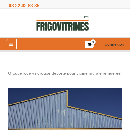
Aller
03 22 42 83 35
au
contenu
Connexion
Groupe logé vs groupe déporté pour vitrine murale réfrigérée