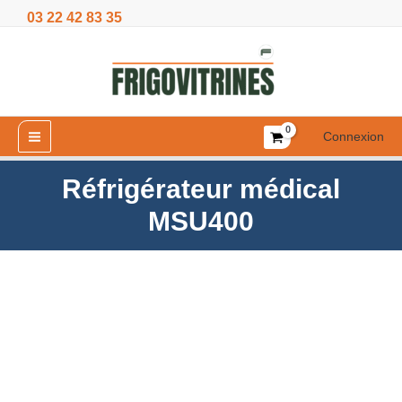
Aller
03 22 42 83 35
au
contenu
Connexion
Réfrigérateur médical
MSU400