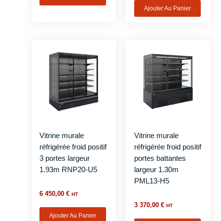
Ajouter Au Panier
Vitrine murale
Vitrine murale
réfrigérée froid positif
réfrigérée froid positif
3 portes largeur
portes battantes
1.93m RNP20-U5
largeur 1.30m
PML13-H5
6 450,00
€
HT
3 370,00
€
HT
Ajouter Au Panier