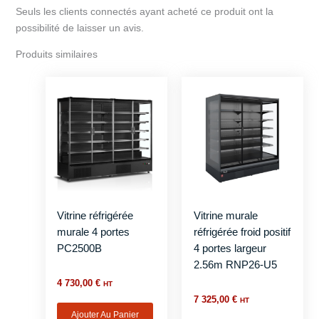
Seuls les clients connectés ayant acheté ce produit ont la
possibilité de laisser un avis.
Produits similaires
Vitrine réfrigérée
Vitrine murale
murale 4 portes
réfrigérée froid positif
PC2500B
4 portes largeur
2.56m RNP26-U5
4 730,00
€
HT
7 325,00
€
HT
Ajouter Au Panier