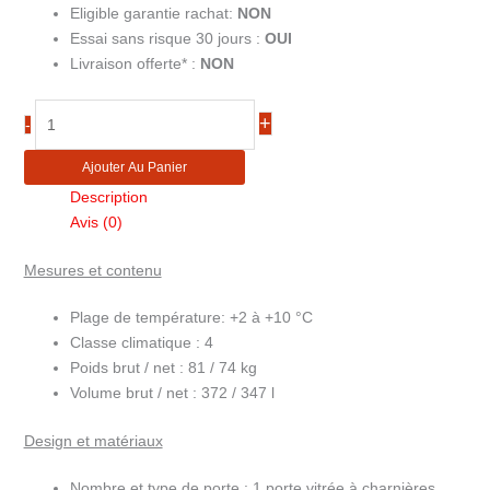
Eligible garantie rachat:
NON
Essai sans risque 30 jours :
OUI
Livraison offerte* :
NON
quantité
+
-
de
Réfrigérateur
Ajouter Au Panier
médical
Description
MSU400
Avis (0)
Mesures et contenu
Plage de température:
+2 à +10 °C
Classe climatique :
4
Poids brut / net :
81 / 74 kg
Volume brut / net :
372 / 347 l
Design et matériaux
Nombre et type de porte :
1 porte vitrée à charnières