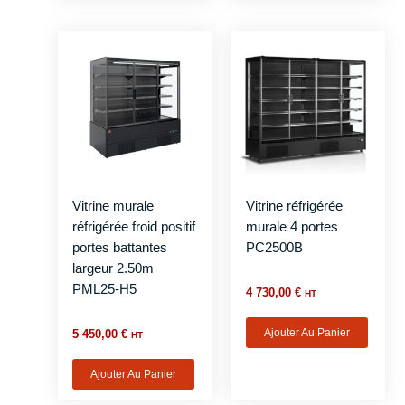
Vitrine murale
Vitrine réfrigérée
réfrigérée froid positif
murale 4 portes
portes battantes
PC2500B
largeur 2.50m
PML25-H5
4 730,00
€
HT
Ajouter Au Panier
5 450,00
€
HT
Ajouter Au Panier