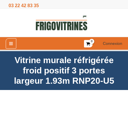
Aller
03 22 42 83 35
froid
au
positif
contenu
3
portes
largeur
1.93m
Connexion
RNP20-
U5
Vitrine murale réfrigérée
froid positif 3 portes
largeur 1.93m RNP20-U5