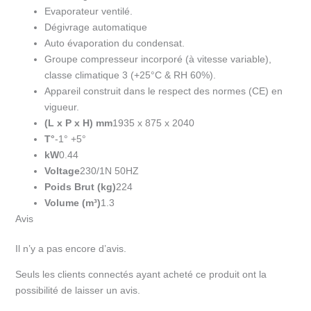
Evaporateur ventilé.
Dégivrage automatique
Auto évaporation du condensat.
Groupe compresseur incorporé (à vitesse variable),
classe climatique 3 (+25°C & RH 60%).
Appareil construit dans le respect des normes (CE) en
vigueur.
(L x P x H) mm
1935 x 875 x 2040
T°
-1° +5°
kW
0.44
Voltage
230/1N 50HZ
Poids Brut (kg)
224
Volume (m³)
1.3
Avis
Il n’y a pas encore d’avis.
Seuls les clients connectés ayant acheté ce produit ont la
possibilité de laisser un avis.