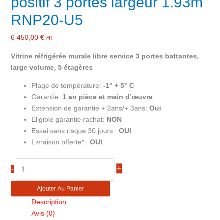
positif 3 portes largeur 1.93m
RNP20-U5
6 450,00
€
HT
Vitrine réfrigérée murale libre service 3 portes battantes,
large volume, 5 étagères
Plage de température:
-1° + 5° C
Garantie:
1 an pièce et main d’œuvre
Extension de garantie + 2ans/+ 3ans:
Oui
Eligible garantie rachat:
NON
Essai sans risque 30 jours :
OUI
Livraison offerte* :
OUI
quantité
+
-
de
Vitrine
Ajouter Au Panier
murale
Description
réfrigérée
Avis (0)
froid