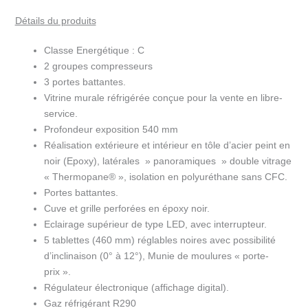
positif
Détails du produits
3
portes
Classe Energétique : C
largeur
2 groupes compresseurs
1.93m
3 portes battantes.
RNP20-
Vitrine murale réfrigérée conçue pour la vente en libre-
U5
service.
Profondeur exposition 540 mm
Réalisation extérieure et intérieur en tôle d’acier peint en
noir (Epoxy), latérales » panoramiques » double vitrage
« Thermopane® », isolation en polyuréthane sans CFC.
Portes battantes.
Cuve et grille perforées en époxy noir.
Eclairage supérieur de type LED, avec interrupteur.
5 tablettes (460 mm) réglables noires avec possibilité
d’inclinaison (0° à 12°), Munie de moulures « porte-
prix ».
Régulateur électronique (affichage digital).
Gaz réfrigérant R290