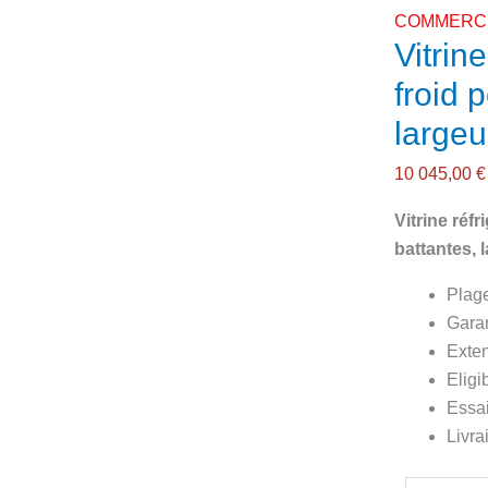
COMMERCE
Vitrin
froid p
large
10 045,00
€
Vitrine réf
battantes, 
Plage
Gara
Exten
Eligi
Essai
Livra