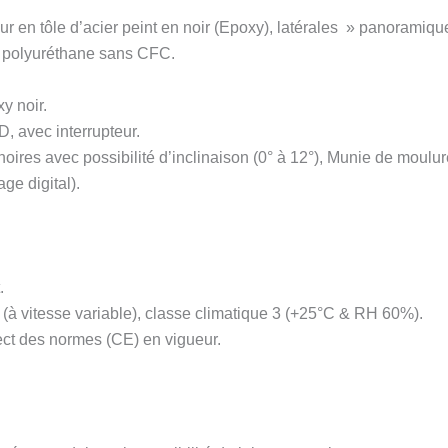
ieur en tôle d’acier peint en noir (Epoxy), latérales » panoramiq
 polyuréthane sans CFC.
y noir.
, avec interrupteur.
oires avec possibilité d’inclinaison (0° à 12°), Munie de moulure
ge digital).
.
à vitesse variable), classe climatique 3 (+25°C & RH 60%).
ect des normes (CE) en vigueur.