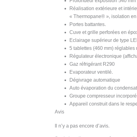
Profondeur exposition 540 mm
Réalisation extérieure et intér
« Thermopane® », isolation en
Portes battantes.
Cuve et grille perforées en épox
Eclairage supérieur de type LED
5 tablettes (460 mm) réglables n
Régulateur électronique (afficha
Gaz réfrigérant R290
Evaporateur ventilé.
Dégivrage automatique
Auto évaporation du condensat
Groupe compresseur incorporé (
Appareil construit dans le resp
Avis
Il n’y a pas encore d’avis.