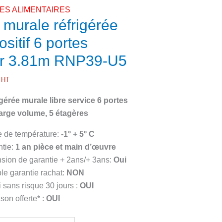
S ALIMENTAIRES
e murale réfrigérée
ositif 6 portes
ur 3.81m RNP39-U5
HT
rigérée murale libre service 6 portes
large volume, 5 étagères
 de température:
-1° + 5° C
ntie:
1 an pièce et main d’œuvre
sion de garantie + 2ans/+ 3ans:
Oui
ble garantie rachat:
NON
 sans risque 30 jours :
OUI
ison offerte* :
OUI