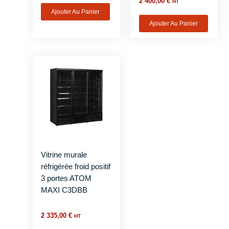
2 400,00
€
HT
Ajouter Au Panier
Ajouter Au Panier
Vitrine murale
réfrigérée froid positif
3 portes ATOM
MAXI C3DBB
2 335,00
€
HT