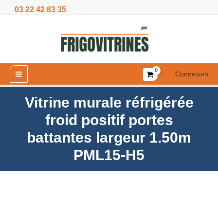
Aller
03 22 42 83 35
froid
au
positif
contenu
portes
battantes
largeur
1.50m
Connexion
PML15-
H5
Vitrine murale réfrigérée
froid positif portes
battantes largeur 1.50m
PML15-H5