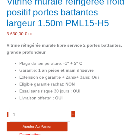
Vitrine murale réfrigérée froid
positif portes battantes
largeur 1.50m PML15-H5
3 630,00
€
HT
Vitrine réfrigérée murale libre service 2 portes battantes,
grande profondeur
Plage de température:
-1° + 5° C
Garantie:
1 an pièce et main d’œuvre
Extension de garantie + 2ans/+ 3ans:
Oui
Eligible garantie rachat:
NON
Essai sans risque 30 jours :
OUI
Livraison offerte* :
OUI
quantité
+
-
de
Vitrine
Ajouter Au Panier
murale
Description