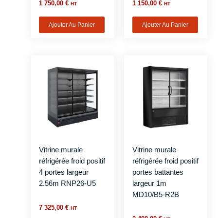
1 750,00
€
1 150,00
€
HT
HT
Ajouter Au Panier
Ajouter Au Panier
Vitrine murale
Vitrine murale
réfrigérée froid positif
réfrigérée froid positif
4 portes largeur
portes battantes
2.56m RNP26-U5
largeur 1m
MD10/B5-R2B
7 325,00
€
HT