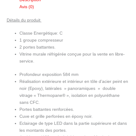
réfrigérée
Avis (0)
froid
positif
Détails du produit
portes
battantes
Classe Energétique: C
largeur
1 groupe compresseur
1.50m
2 portes battantes.
PML15-
Vitrine murale réfrigérée conçue pour la vente en libre-
H5
service.
Profondeur exposition 584 mm
Réalisation extérieure et intérieur en tôle d’acier peint en
noir (Epoxy), latérales » panoramiques » double
vitrage « Thermopane® », isolation en polyuréthane
sans CFC.
Portes battantes renforcées.
Cuve et grille perforées en époxy noir.
Eclairage de type LED dans la partie supérieure et dans
les montants des portes.