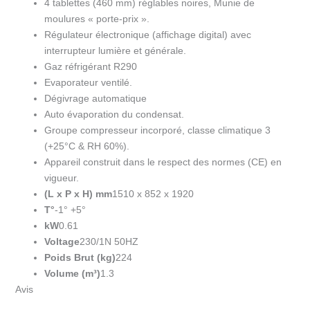
4 tablettes (460 mm) réglables noires, Munie de
moulures « porte-prix ».
Régulateur électronique (affichage digital) avec
interrupteur lumière et générale.
Gaz réfrigérant R290
Evaporateur ventilé.
Dégivrage automatique
Auto évaporation du condensat.
Groupe compresseur incorporé, classe climatique 3
(+25°C & RH 60%).
Appareil construit dans le respect des normes (CE) en
vigueur.
(L x P x H) mm
1510 x 852 x 1920
T°
-1° +5°
kW
0.61
Voltage
230/1N 50HZ
Poids Brut (kg)
224
Volume (m³)
1.3
Avis