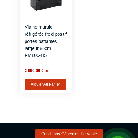
Vitrine murale
réfrigérée froid positif
portes battantes
largeur 86cm
PML09-H5
2 990,00
€
HT
Ajouter Au Panier
Conditions Générales De Vente