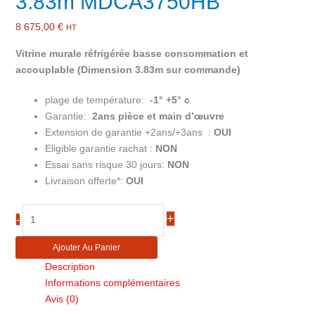
3.83m MDCA3750HB
8 675,00
€
HT
Vitrine murale réfrigérée basse consommation et
accouplable (Dimension 3.83m sur commande)
plage de température:
-1° +5° c
Garantie:
2ans pièce et main d’œuvre
Extension de garantie +2ans/+3ans :
OUI
Eligible garantie rachat :
NON
Essai sans risque 30 jours:
NON
Livraison offerte*:
OUI
quantité
+
-
de
Vitrine
Ajouter Au Panier
réfrigérée
Description
murale
Informations complémentaires
3.83m
Avis (0)
MDCA3750HB