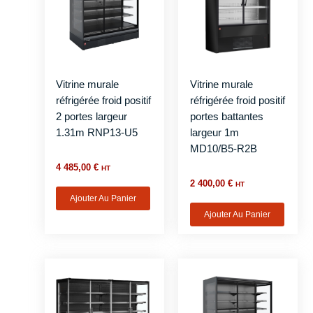
Vitrine murale
Vitrine murale
réfrigérée froid positif
réfrigérée froid positif
2 portes largeur
portes battantes
1.31m RNP13-U5
largeur 1m
MD10/B5-R2B
4 485,00
€
HT
2 400,00
€
HT
Ajouter Au Panier
Ajouter Au Panier