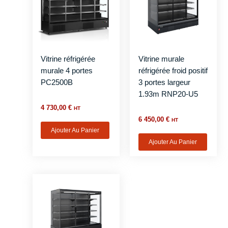
Vitrine réfrigérée
Vitrine murale
murale 4 portes
réfrigérée froid positif
PC2500B
3 portes largeur
1.93m RNP20-U5
4 730,00
€
HT
6 450,00
€
HT
Ajouter Au Panier
Ajouter Au Panier