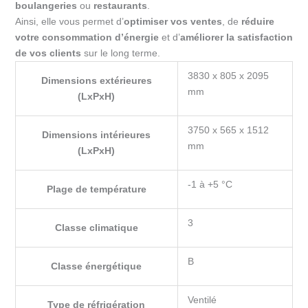
boulangeries
ou
restaurants
.
Ainsi, elle vous permet d’
optimiser vos ventes
, de
réduire
votre consommation d’énergie
et d’
améliorer la satisfaction
de vos clients
sur le long terme.
3830 x 805 x 2095
Dimensions extérieures
mm
(LxPxH)
3750 x 565 x 1512
Dimensions intérieures
mm
(LxPxH)
-1 à +5 °C
Plage de température
3
Classe climatique
B
Classe énergétique
Ventilé
Type de réfrigération