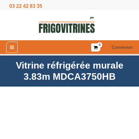
Aller
03 22 42 83 35
3.83m
au
MDCA3750HB
contenu
Connexion
Vitrine réfrigérée murale
3.83m MDCA3750HB