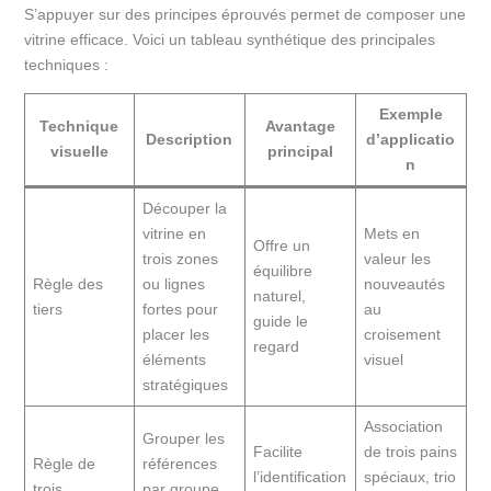
S’appuyer sur des principes éprouvés permet de composer une
vitrine efficace. Voici un tableau synthétique des principales
techniques :
Exemple
Technique
Avantage
Description
d’applicatio
visuelle
principal
n
Découper la
vitrine en
Mets en
Offre un
trois zones
valeur les
équilibre
Règle des
ou lignes
nouveautés
naturel,
tiers
fortes pour
au
guide le
placer les
croisement
regard
éléments
visuel
stratégiques
Association
Grouper les
Facilite
de trois pains
Règle de
références
l’identification
spéciaux, trio
trois
par groupe