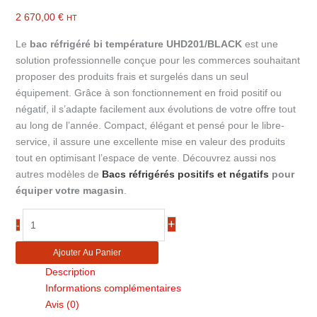
2 670,00
€
HT
Le
bac réfrigéré bi température UHD201/BLACK
est une
solution professionnelle conçue pour les commerces souhaitant
proposer des produits frais et surgelés dans un seul
équipement. Grâce à son fonctionnement en froid positif ou
négatif, il s’adapte facilement aux évolutions de votre offre tout
au long de l’année. Compact, élégant et pensé pour le libre-
service, il assure une excellente mise en valeur des produits
tout en optimisant l’espace de vente. Découvrez aussi nos
autres modèles de
Bacs réfrigérés positifs et négatifs
pour
équiper votre magasin
.
quantité
+
-
de
Bac
Ajouter Au Panier
réfrigéré
Description
libre-
Informations complémentaires
service
Avis (0)
bi