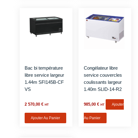
Bac bi température
Congélateur libre
libre service largeur
service couvercles
1.44m SFI145B-CF
coulissants largeur
VS
1.40m SLID-14-R2
2 570,00
€
985,00
€
Ajouter
HT
HT
Ajouter Au Panier
Au Panier