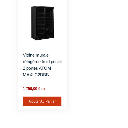
Vitrine murale
réfrigérée froid positif
2 portes ATOM
MAXI C2DBB
1 750,00
€
HT
Ajouter Au Panier