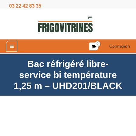
Aller
03 22 42 83 35
service
au
bi
contenu
température
1,25
m
–
Connexion
UHD201/BLACK
Bac réfrigéré libre-
service bi température
1,25 m – UHD201/BLACK