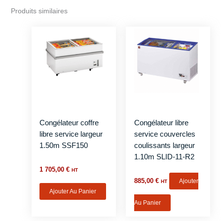
Produits similaires
Congélateur coffre
Congélateur libre
libre service largeur
service couvercles
1.50m SSF150
coulissants largeur
1.10m SLID-11-R2
1 705,00
€
HT
885,00
€
Ajouter
HT
Ajouter Au Panier
Au Panier