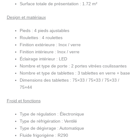
LPD903F/BLACK
Surface totale de présentation :
1.72 m²
Design et matériaux
Pieds :
4 pieds ajustables
Roulettes :
4 roulettes
Finition extérieure :
Inox / verre
Finition intérieure :
Inox / verre
Éclairage intérieur :
LED
Nombre et type de porte :
2 portes vitrées coulissantes
Nombre et type de tablettes :
3 tablettes en verre + base
Dimensions des tablettes :
75×33 / 75×33 / 75×33 /
75×44
Froid et fonctions
Type de régulation :
Électronique
Type de réfrigération :
Ventilé
Type de dégivrage :
Automatique
Fluide frigorigène :
R290