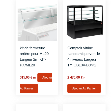
kit de fermeture
Comptoir vitrine
arrière pour ML20
panoramique ventilé
Largeur 2m KIT-
4 niveaux Largeur
PX/ML20
1m CB10V-B9/P2
315,00
€
Ajouter
2 470,00
€
HT
HT
Au Panier
Ajouter Au Panier