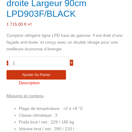
droite Largeur 90cm
LPD903F/BLACK
1 715,00
€
HT
Comptoir réfrigéré ligne LPD haut de gamme. Il est doté d’une
façade anti-buée et conçu avec un double vitrage pour une
meilleure économie d’énergie.
quantité
+
-
de
Comptoir
Ajouter Au Panier
réfrigéré
Description
de
Boulangerie
Mesures et contenu
Pâtisserie
vitre
Plage de température :
+2 à +8 °C
droite
Classe climatique :
3
Largeur
Poids brut / net :
229 / 180 kg
90cm
Volume brut / net :
390 / 210 l