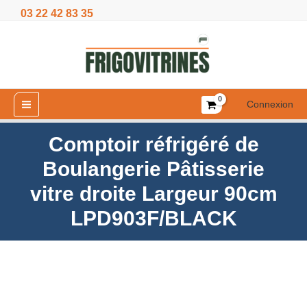
Aller
03 22 42 83 35
Boulangerie
au
Pâtisserie
contenu
vitre
droite
Largeur
90cm
Connexion
LPD903F/BLACK
Comptoir réfrigéré de
Boulangerie Pâtisserie
vitre droite Largeur 90cm
LPD903F/BLACK