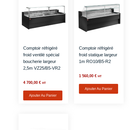
Comptoir réfrigéré
Comptoir réfrigéré
froid ventilé spécial
froid statique largeur
boucherie largeur
1m RO10/B5-R2
2,5m VZ25/B5-VR2
1 560,00
€
HT
4 700,00
€
HT
Ajouter Au Panier
Ajouter Au Panier