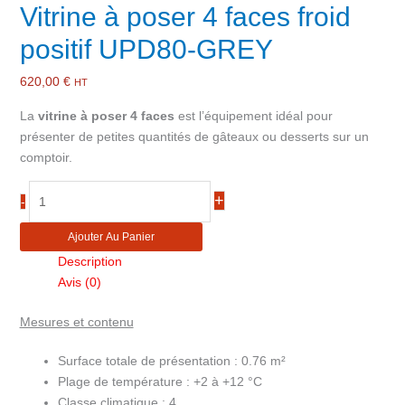
Vitrine à poser 4 faces froid
positif UPD80-GREY
620,00
€
HT
La
vitrine à poser 4 faces
est l’équipement idéal pour
présenter de petites quantités de gâteaux ou desserts sur un
comptoir.
quantité
+
-
de
Vitrine
Ajouter Au Panier
à
Description
poser
Avis (0)
4
faces
Mesures et contenu
froid
positif
Surface totale de présentation :
0.76 m²
UPD80-
Plage de température :
+2 à +12 °C
GREY
Classe climatique :
4