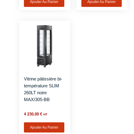
Ajouter Au Panier
Ajouter Au Panier
Vitrine pâtissière bi-
température SLIM
260LT noire
MAX/305-BB
4 230,00
€
HT
Ajouter Au Panier