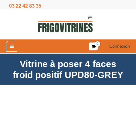
Aller
03 22 42 83 35
4
au
faces
contenu
froid
positif
UPD80-
GREY
Connexion
Vitrine à poser 4 faces
froid positif UPD80-GREY